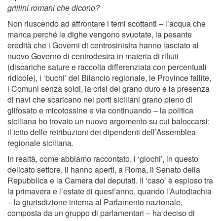
grillini romani che dicono?
Non riuscendo ad affrontare i temi scottanti – l’acqua che
manca perché le dighe vengono svuotate, la pesante
eredità che i Governi di centrosinistra hanno lasciato al
nuovo Governo di centrodestra in materia di rifiuti
(discariche sature e raccolta differenziata con percentuali
ridicole), i ‘buchi’ del Bilancio regionale, le Province fallite,
i Comuni senza soldi, la crisi del grano duro e la presenza
di navi che scaricano nei porti siciliani grano pieno di
glifosato e micotossine e via continuando – la politica
siciliana ho trovato un nuovo argomento su cui baloccarsi:
il tetto delle retribuzioni dei dipendenti dell’Assemblea
regionale siciliana.
In realtà, come abbiamo raccontato, i ‘giochi’, in questo
delicato settore, li hanno aperti, a Roma, il Senato della
Repubblica e la Camera dei deputati. Il ‘caso’ è esploso tra
la primavera e l’estate di quest’anno, quando l’Autodiachia
– la giurisdizione interna al Parlamento nazionale,
composta da un gruppo di parlamentari – ha deciso di