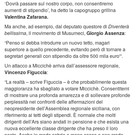
‘Dovrà passare sul nostro corpo, non consentiremo
aumenti di stipendio’, ha detto la capogruppo grillina
Valentina Zafarana.
Ma anche, ad esempio, dal deputato questore di
Diventerà
bellissima
, il movimento di Musumeci,
Giorgio Assenza
:
“Penso si debba introdurre un nuovo tetto, magari
superiore a quello precedente, evitando però di tornare a
segretari generali con stipendio da oltre 500 mila euro'”.
Un attacco a Miccichè arriva dall’assessore regionale,
Vincenzo Figuccia
:
“La realtà – scrive Figuccia – è che probabilmente questa
maggioranza ha sbagliato a votare Miccichè. Consentitemi
di mostrare una profonda amarezza e di sollevare profonde
perplessità nei confronti delle affermazioni del
neopresidente dell’Assemblea regionale siciliana, con
riferimento ai tetti degli stipendi. È normale che molti
dirigenti dell’Ars siano andati in pensione e che esista una
nuova eccellente classe dirigente che ha preso il loro
posto. Anche in modo sobrio e meno esoso e non credo