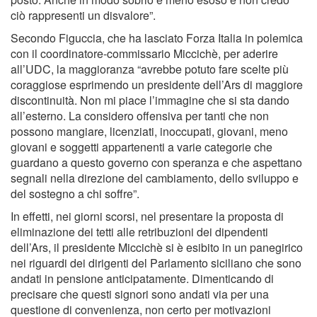
ciò rappresenti un disvalore”.
Secondo Figuccia, che ha lasciato Forza Italia in polemica
con il coordinatore-commissario Miccichè, per aderire
all’UDC, la maggioranza “avrebbe potuto fare scelte più
coraggiose esprimendo un presidente dell’Ars di maggiore
discontinuità. Non mi piace l’immagine che si sta dando
all’esterno. La considero offensiva per tanti che non
possono mangiare, licenziati, inoccupati, giovani, meno
giovani e soggetti appartenenti a varie categorie che
guardano a questo governo con speranza e che aspettano
segnali nella direzione del cambiamento, dello sviluppo e
del sostegno a chi soffre”.
In effetti, nei giorni scorsi, nel presentare la proposta di
eliminazione dei tetti alle retribuzioni dei dipendenti
dell’Ars, il presidente Miccichè si è esibito in un panegirico
nei riguardi dei dirigenti del Parlamento siciliano che sono
andati in pensione anticipatamente. Dimenticando di
precisare che questi signori sono andati via per una
questione di convenienza, non certo per motivazioni