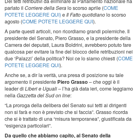
Dei tetti retributivi da eliminare al Parlamento nazionale ha
parlato il
Corriere della Sera
lo scorso aprile (
COME
POTETE LEGGERE QUI)
e
Il Fatto quotidiano
lo scorso
agosto (
COME POTETE LEGGERE QUI
).
A parte questi articoli, non ricordiamo grandi polemiche. Il
presidente del Senato, Piero Grasso, e la presidente della
Camera dei deputati, Laura Boldrini, avrebbero potuto fare
qualcosa per evitare la fine del blocco delle retribuzioni nei
due ‘Palazzi’ della politica? Noi ce lo siamo chiesti (
COME
POTETE LEGGERE QUI
).
Anche se, a dir la verità, una presa di posizione su tale
argomento il presidente
Piero Grasso
– che oggi è il
leader di
Liberi e Uguali
– l’ha già data ieri, come leggiamo
nella
Gazzetta del Sud on line
:
“La proroga della delibera del Senato sui tetti ai dirigenti
non si farà e non è previsto che si faccia”. Grasso ricorda
che si è trattato di una “misura temporanea”, giustificata da
“esigenza particolari”.
Da quello che abbiamo capito, al Senato della