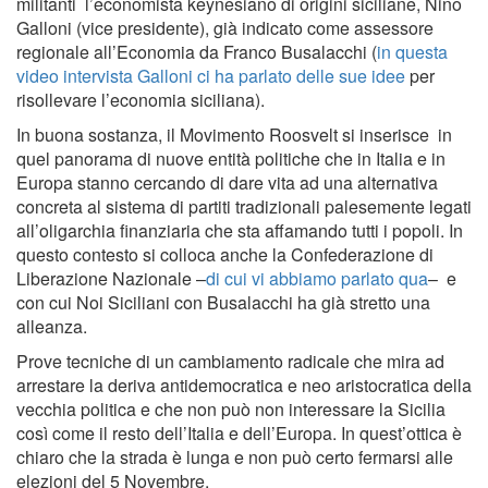
militanti l’economista keynesiano di origini siciliane, Nino
Galloni (vice presidente), già indicato come assessore
regionale all’Economia da Franco Busalacchi (
in questa
video intervista Galloni ci ha parlato delle sue idee
per
risollevare l’economia siciliana).
In buona sostanza, il Movimento Roosvelt si inserisce in
quel panorama di nuove entità politiche che in Italia e in
Europa stanno cercando di dare vita ad una alternativa
concreta al sistema di partiti tradizionali palesemente legati
all’oligarchia finanziaria che sta affamando tutti i popoli. In
questo contesto si colloca anche la Confederazione di
Liberazione Nazionale –
di cui vi abbiamo parlato qua
– e
con cui Noi Siciliani con Busalacchi ha già stretto una
alleanza.
Prove tecniche di un cambiamento radicale che mira ad
arrestare la deriva antidemocratica e neo aristocratica della
vecchia politica e che non può non interessare la Sicilia
così come il resto dell’Italia e dell’Europa. In quest’ottica è
chiaro che la strada è lunga e non può certo fermarsi alle
elezioni del 5 Novembre.