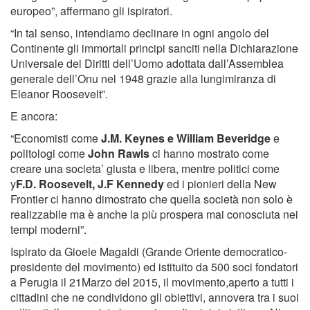
europeo”, affermano gli ispiratori.
“In tal senso, intendiamo declinare in ogni angolo del
Continente gli immortali principi sanciti nella Dichiarazione
Universale dei Diritti dell’Uomo adottata dall’Assemblea
generale dell’Onu nel 1948 grazie alla lungimiranza di
Eleanor Roosevelt”.
E ancora:
“Economisti come
J.M. Keynes e William Beveridge
e
politologi come
John Rawls
ci hanno mostrato come
creare una societa’ giusta e libera, mentre politici come
y
F.D. Roosevelt, J.F Kennedy
ed i pionieri della New
Frontier ci hanno dimostrato che quella società non solo è
realizzabile ma è anche la più prospera mai conosciuta nei
tempi moderni”.
Ispirato da Gioele Magaldi (Grande Oriente democratico-
presidente del movimento) ed istituito da 500 soci fondatori
a Perugia il 21Marzo del 2015, il movimento,aperto a tutti i
cittadini che ne condividono gli obiettivi, annovera tra i suoi