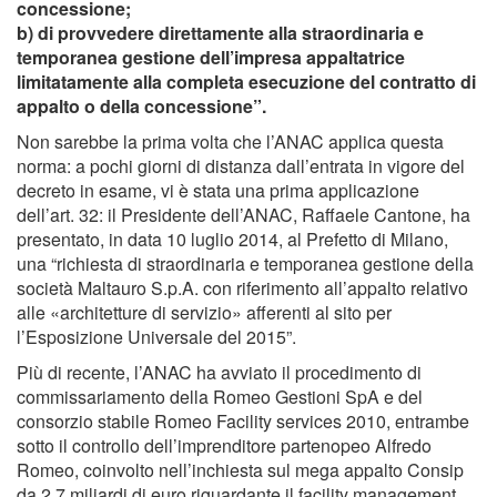
concessione;
b) di provvedere direttamente alla straordinaria e
temporanea gestione dell’impresa appaltatrice
limitatamente alla completa esecuzione del contratto di
appalto o della concessione”.
Non sarebbe la prima volta che l’ANAC applica questa
norma: a pochi giorni di distanza dall’entrata in vigore del
decreto in esame, vi è stata una prima applicazione
dell’art. 32: il Presidente dell’ANAC, Raffaele Cantone, ha
presentato, in data 10 luglio 2014, al Prefetto di Milano,
una “richiesta di straordinaria e temporanea gestione della
società Maltauro S.p.A. con riferimento all’appalto relativo
alle «architetture di servizio» afferenti al sito per
l’Esposizione Universale del 2015”.
Più di recente, l’ANAC ha avviato il procedimento di
commissariamento della Romeo Gestioni SpA e del
consorzio stabile Romeo Facility services 2010, entrambe
sotto il controllo dell’imprenditore partenopeo Alfredo
Romeo, coinvolto nell’inchiesta sul mega appalto Consip
da 2,7 miliardi di euro riguardante il facility management