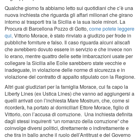
Qualche giorno fa abbiamo letto sui quotidiani che c’è una
nuova inchiesta che riguarda gli affari milionari che girano
intorno ai trasporti tra la Sicilia e la sua isole minori. La
Procura di Barcellona Pozzo di Gotto,
come potete leggere
qui,
Vittorio Morace, è stato rinviato a giudizio per frode in
pubbliche forniture e falso. Il caso riguarda alcuni aliscafi
che avrebbero dovuto essere in servizio e che invece non
lo erano, mentre quattro delle sette imbarcazioni usate per
collegare la Sicilia alle Eolie sarebbero state vecchie e
inadeguate, in violazione delle norme di sicurezza e in
violazione del contratto di appalto stipulato con la Regione.
Altri guai giudiziari per la famiglia Morace, cui fa capo la
Liberty Lines (ex Ustica Lines) che vanno ad aggiungersi a
quelli arrivati con l’inchiesta Mare Mostrum, che, come si
ricorderà, ha portato ai domiciliari Ettore Morace, figlio di
Vittorio, con l’accusa di corruzione. Una inchiesta definita
dagli stessi inquirenti “un romanzo della corruzione” che
coinvolge diversi politici, direttamente o indirettamente e
che tira in ballo anche il ruolo dell’Antitrust e del Governo