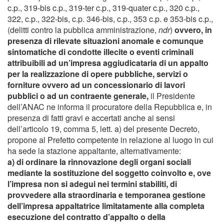
c.p., 319-bis c.p., 319-ter c.p., 319-quater c.p., 320 c.p.,
322, c.p., 322-bis, c.p. 346-bis, c.p., 353 c.p. e 353-bis c.p.,
(delitti contro la pubblica amministrazione,
ndr
)
ovvero, in
presenza di rilevate situazioni anomale e comunque
sintomatiche di condotte illecite o eventi criminali
attribuibili ad un’impresa aggiudicataria di un appalto
per la realizzazione di opere pubbliche, servizi o
forniture ovvero ad un concessionario di lavori
pubblici o ad un contraente generale,
il Presidente
dell’ANAC ne informa il procuratore della Repubblica e, in
presenza di fatti gravi e accertati anche ai sensi
dell’articolo 19, comma 5, lett. a) del presente Decreto,
propone al Prefetto competente in relazione al luogo in cui
ha sede la stazione appaltante, alternativamente:
a) di ordinare la rinnovazione degli organi sociali
mediante la sostituzione del soggetto coinvolto e, ove
l’impresa non si adegui nei termini stabiliti, di
provvedere alla straordinaria e temporanea gestione
dell’impresa appaltatrice limitatamente alla completa
esecuzione del contratto d’appalto o della