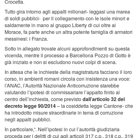
Crocetta.
Tutto gira intorno agli appalti milionari- leggasi una marea
di soldi pubblici- per il collegamento con le isole minori e
saldamente in mano al gruppo Liberty di cui oltre ai
Morace, fa parte anche un altra potente famiglia di armatori
messinesi: i Franza.
Sotto in allegato trovate alcuni approfondimenti su questa
vicenda, mentre il processo a Barcellona Pozzo di Gotto è
già iniziato e non si escludono nuovi colpi di scena.
In attesa che le inchieste della magistratura facciano il loro
corso, in ambienti romani circola con insistenza una voce:
l’ANAC, l’Autorità Nazionale Anticorruzione starebbe
valutando l’ipotesi di commissariare l’appalto finito al
centro dell’inchiesta, come previsto
dall’articolo 32 del
decreto legge 90/2014
– la cosiddetta legge Cantone- che
ha introdotto misure straordinarie in tema di corruzione
negli appalti pubblici.
In particolare,”. Nell’ipotesi in cui l’autorità giudiziaria
proceda per i delitti di cui agli articoli 317 c.p., 318 c.p., 319