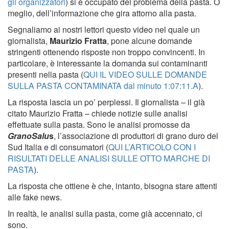
gli organizzatori
) si è occupato del problema della pasta. O
meglio, dell’informazione che gira attorno alla pasta.
Segnaliamo ai nostri lettori questo video nel quale un
giornalista,
Maurizio Fratta
, pone alcune domande
stringenti ottenendo risposte non troppo convincenti. In
particolare, è interessante la domanda sui contaminanti
presenti nella pasta (
QUI IL VIDEO SULLE DOMANDE
SULLA PASTA CONTAMINATA dal minuto 1:07:11.A
).
La risposta lascia un po’ perplessi. Il giornalista – il già
citato Maurizio Fratta – chiede notizie sulle analisi
effettuate sulla pasta. Sono le analisi promosse da
GranoSalu
s
, l’associazione di produttori di grano duro del
Sud Italia e di consumatori (
QUI L’ARTICOLO CON I
RISULTATI DELLE ANALISI SULLE OTTO MARCHE DI
PASTA
).
La risposta che ottiene è che, intanto, bisogna stare attenti
alle fake news.
In realtà, le analisi sulla pasta, come già accennato, ci
sono.