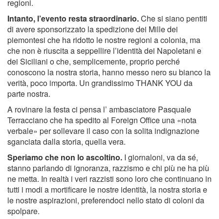
regioni.
Intanto, l’evento resta straordinario.
Che si siano pentiti
di avere sponsorizzato la spedizione dei Mille dei
piemontesi che ha ridotto le nostre regioni a colonia, ma
che non è riuscita a seppellire l’identità dei Napoletani e
dei Siciliani o che, semplicemente, proprio perché
conoscono la nostra storia, hanno messo nero su bianco la
verità, poco importa. Un grandissimo THANK YOU da
parte nostra.
A rovinare la festa ci pensa l’ ambasciatore Pasquale
Terracciano che ha spedito al Foreign Office una «nota
verbale» per sollevare il caso con la solita indignazione
sganciata dalla storia, quella vera.
Speriamo che non lo ascoltino.
I giornaloni, va da sé,
stanno parlando di ignoranza, razzismo e chi più ne ha più
ne metta. In realtà i veri razzisti sono loro che continuano in
tutti i modi a mortificare le nostre identità, la nostra storia e
le nostre aspirazioni, preferendoci nello stato di coloni da
spolpare.