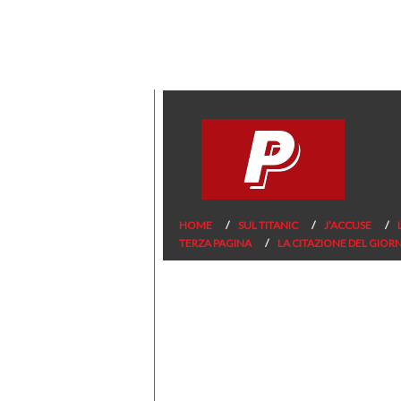
HOME
SUL TITANIC
J’ACCUSE
TERZA PAGINA
LA CITAZIONE DEL GIOR