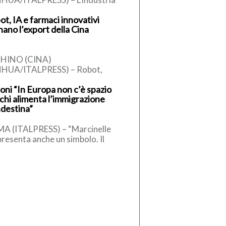
licitaria cinese ha generato
t, IA e farmaci innovativi
vi per oltre 1.000 miliardi di
nano l’export della Cina
 (circa 147,27 miliardi di […]
HINO (CINA)
NHUA/ITALPRESS) – Robot,
otti legati all’intelligenza
oni “In Europa non c’è spazio
ficiale (IA) e farmaci innovativi
 chi alimenta l’immigrazione
nno emergendo come nuovi
ndestina”
ri della crescita […]
A (ITALPRESS) – “Marcinelle
resenta anche un simbolo. Il
olo dello straordinario
ributo che decine di milioni di
iani hanno […]