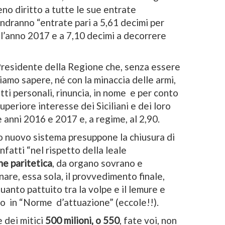
ieno diritto a tutte le sue entrate
 andranno “entrate pari a 5,61 decimi per
 l’anno 2017 e a 7,10 decimi a decorrere
Presidente della Regione che, senza essere
amo sapere, né con la minaccia delle armi,
tti personali, rinuncia, in nome e per conto
superiore interesse dei Siciliani e dei loro
ue anni 2016 e 2017 e, a regime, al 2,90.
nuovo sistema presuppone la chiusura di
nfatti “nel rispetto della leale
e paritetica
, da organo sovrano e
are, essa sola, il provvedimento finale,
anto pattuito tra la volpe e il lemure e
o in “Norme d’attuazione” (eccole!!).
e dei mitici
500 milioni, o 550
, fate voi, non