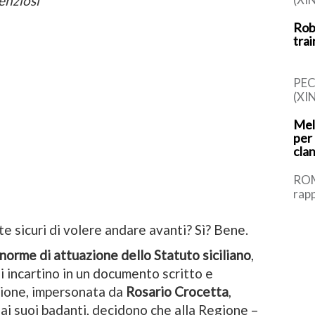
tenziosi
pubb
Robo
rica
trai
yuan
PEC
(XI
prod
Mel
arti
per
sta
cla
moto
ROM
rapp
simb
cont
iete sicuri di volere andare avanti? Sì? Bene.
ital
norme di attuazione dello Statuto siciliano
,
i incartino in un documento scritto e
egione, impersonata da
Rosario Crocetta
,
ai suoi badanti, decidono che alla Regione –