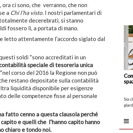
, ora ci sono, che verranno, che non
rse a
Chi l’ha visto
. I nostri parlamentari di
 totalmente decerebrati, si stanno
i fossero lì, a portata di mano.
 letto attentamente l’accordo siglato dal
uesti soldi “sono accreditati in un
contabilità speciale di tesoreria unica
e “nel corso del 2016 la Regione non può
Com
 che restano depositate sulla contabilità
spa
ltra liquidità disponibile per esigenze
ento delle competenze fisse al personale
Sia 
giard
spazi
 ha fatto cenno a questa clausola perché
a capito e quelli che l’hanno capito hanno
mo chiaro e tondo noi.