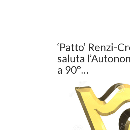
‘Patto’ Renzi-Cr
saluta l’Autono
a 90°…