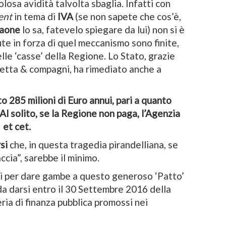
losa avidità talvolta sbaglia. Infatti con
ent
in tema di
IVA
(se non sapete che cos’è,
raone
lo sa, fatevelo spiegare da lui) non si è
e in forza di quel meccanismo sono finite,
lle ‘casse’ della Regione. Lo Stato, grazie
ocetta & compagni, ha rimediato anche a
o 285 milioni di Euro annui, pari a quanto
 Al solito, se la Regione non paga, l’Agenzia
. et cet.
rsi
che, in questa tragedia pirandelliana, se
ccia”, sarebbe il minimo.
ni per dare gambe a questo generoso ‘Patto’
 da darsi entro il 30 Settembre 2016 della
teria di finanza pubblica promossi nei