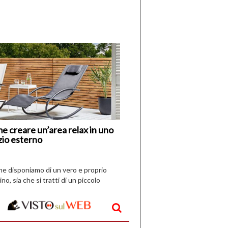
di
I
Nuovi
Vespri
e creare un’area relax in uno
zio esterno
che disponiamo di un vero e proprio
ino, sia che si tratti di un piccolo
o all’aperto, l’idea è […]