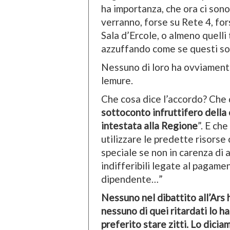
ha importanza, che ora ci sono
verranno, forse su Rete 4, fo
Sala d’Ercole, o almeno quelli
azzuffando come se questi sold
Nessuno di loro ha ovviamente
lemure.
Che cosa dice l’accordo? Che q
sottoconto infruttifero della 
intestata alla Regione
”. E ch
utilizzare le predette risorse
speciale se non in carenza di a
indifferibili legate al pagam
dipendente…”
Nessuno nel dibattito all’Ars
nessuno di quei ritardati lo h
preferito stare zitti. Lo dicia