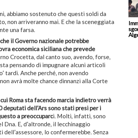
oni, abbiamo sostenuto che questi soldi da
to, non arriveranno mai. E che la sceneggiata
Imm
sgo
nte una farsa.
Alge
che il Governo nazionale potrebbe
ovra economica siciliana che prevede
rno Crocetta, dal canto suo, avendo, forse,
sta pensando di impugnare alcuni articoli
o’ tardi. Anche perché, non avendo
 non avrà molte chance dinnanzi alla Corte
 cui Roma sta facendo marcia indietro verrà
 deputati dell’Ars sono stati presi per i
questo a preoccuparc
i. Molti, infatti, sono
l Dna. E, d’altronde, il lecchinaggio
nti dell’assessore, lo confermerebbe. Senza