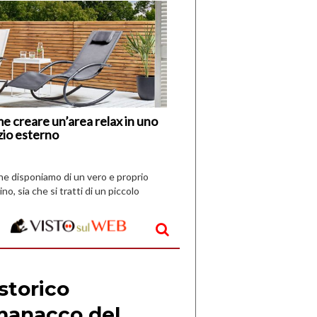
di
I
Nuovi
Vespri
e creare un’area relax in uno
zio esterno
che disponiamo di un vero e proprio
ino, sia che si tratti di un piccolo
o all’aperto, l’idea è […]