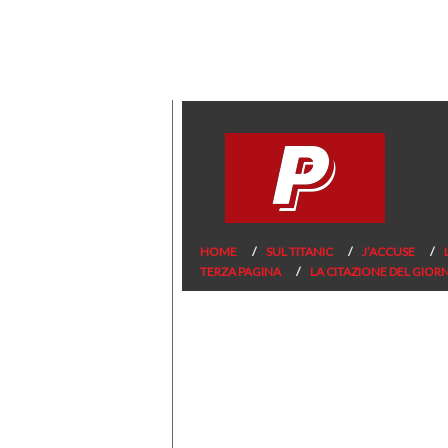
HOME
SUL TITANIC
J’ACCUSE
TERZA PAGINA
LA CITAZIONE DEL GIOR