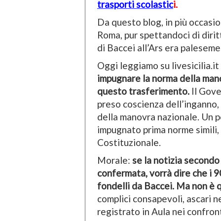
trasporti scolastic
i.
Da questo blog, in più occasi
Roma, pur spettandoci di dirit
di Baccei all’Ars era paleseme
Oggi leggiamo su livesicilia.it
impugnare la norma della man
questo trasferimento.
Il Gove
preso coscienza dell’inganno, 
della manovra nazionale. Un p
impugnato prima norme simili,
Costituzionale.
Morale:
se la notizia secondo
confermata, vorrà dire che i 90
fondelli da Baccei. Ma non è 
complici consapevoli, ascari ne
registrato in Aula nei confro