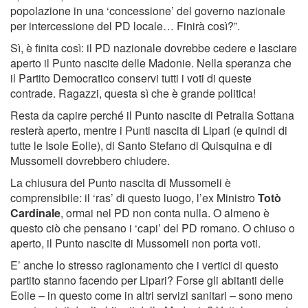
popolazione in una ‘concessione’ del governo nazionale
per intercessione del PD locale… Finirà così?”.
Sì, è finita così: il PD nazionale dovrebbe cedere e lasciare
aperto il Punto nascite delle Madonie. Nella speranza che
il Partito Democratico conservi tutti i voti di queste
contrade. Ragazzi, questa sì che è grande politica!
Resta da capire perché il Punto nascite di Petralia Sottana
resterà aperto, mentre i Punti nascita di Lipari (e quindi di
tutte le Isole Eolie), di Santo Stefano di Quisquina e di
Mussomeli dovrebbero chiudere.
La chiusura del Punto nascita di Mussomeli è
comprensibile: il ‘ras’ di questo luogo, l’ex Ministro
Totò
Cardinale
, ormai nel PD non conta nulla. O almeno è
questo ciò che pensano i ‘capi’ del PD romano. O chiuso o
aperto, il Punto nascite di Mussomeli non porta voti.
E’ anche lo stresso ragionamento che i vertici di questo
partito stanno facendo per Lipari? Forse gli abitanti delle
Eolie – in questo come in altri servizi sanitari – sono meno