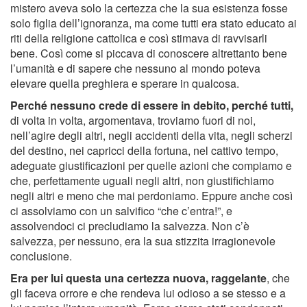
mistero aveva solo la certezza che la sua esistenza fosse
solo figlia dell’ignoranza, ma come tutti era stato educato ai
riti della religione cattolica e così stimava di ravvisarli
bene. Così come si piccava di conoscere altrettanto bene
l’umanità e di sapere che nessuno al mondo poteva
elevare quella preghiera e sperare in qualcosa.
Perché nessuno crede di essere in debito, perché tutti,
di volta in volta, argomentava, troviamo fuori di noi,
nell’agire degli altri, negli accidenti della vita, negli scherzi
del destino, nei capricci della fortuna, nel cattivo tempo,
adeguate giustificazioni per quelle azioni che compiamo e
che, perfettamente uguali negli altri, non giustifichiamo
negli altri e meno che mai perdoniamo. Eppure anche così
ci assolviamo con un salvifico “che c’entra!”, e
assolvendoci ci precludiamo la salvezza. Non c’è
salvezza, per nessuno, era la sua stizzita irragionevole
conclusione.
Era per lui questa una certezza nuova, raggelante
, che
gli faceva orrore e che rendeva lui odioso a se stesso e a