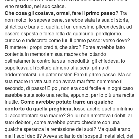
vino residuo, nel suo calice.
Che cosa gli costava, ormai, fare il primo passo?
Tra
non molto, lo sapeva bene, sarebbe stata la sua di storia,
sintetica e banale, quella di un ennesimo piteux destin, ad
essere esposta e forse letta da qualcuno, perdigiorno,
curioso e indiscreto come lui. Il primo passo: verso dove?
Rimettere i propri crediti, che altro? Forse avrebbe fatto
contenta in memoriam sua madre che lottando
ostinatamente contro la sua incredulità, gli chiedeva, lo
supplicava di recitare almeno alla sera, prima di
addormentarsi, un pater noster. Fare il primo passo. Ma se
sua madre in vita sua non aveva mai fatto nemmeno il
secondo, di passo! E poi, non era così facile e in ogni caso
sarebbe stata solo una recita, appunto, per lo più una recita
inutile.
Come avrebbe potuto trarre un qualche
conforto da quella preghiera,
fosse anche quello minimo
di accontentare sua madre? Se lui non rimetteva i debiti ai
suoi debitori, come avrebbe potuto chiedere con una
qualche speranza la remissione dei suoi? Ma quali erano
mai i suoi debiti? Aveva soltanto dei sospetti metafisici, del