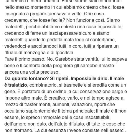
lui nemica l’intera umanità. Forse siamo stati condannati
nello stesso momento in cui abbiamo chiesto che ci fosse
insegnato a pregare, pensava a volte. Che cosa
credevamo, che fosse facile? Non funziona così. Siamo
maledetti, perché abbiamo chiesto una cosa impossibile,
credendo di farne un lasciapassare sicuro e siamo
maledetti quando in perfetta mala fede ci confortiamo,
vedendoci e ascoltandoci tutti in coro, tutti a ripetere un
rituale di menzogna e di ipocrisia.
Fare il primo passo. No. Sarebbe stata vanità, lui lo sapeva
bene e il conforto della preghiera gli sarebbe rimasto
ancora una volta precluso.
Da quanto lontano? Si ripeté. Impossibile dirlo. Il male
è tralatizio
, combinatorio, si trasmette e si eredita come un
gene. È portatore di un ordine la cui conservazione esige e
impone altro male. È creativo, vario, e nel tempo agisce a
mezzo di trasferimenti, aumenti, variazioni, riporti che
occultano sapientemente il tema principale: il male è il non
essere, lo spreco immorale delle cose insostituibili,
dell’amore non dato, dell’aiuto rifiutato, di tutte le cose che
non ritornano. La cui essenza invece consiste nell’esserci,