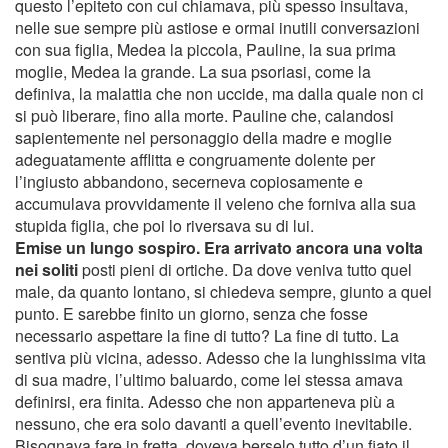
questo l’epiteto con cui chiamava, più spesso insultava,
nelle sue sempre più astiose e ormai inutili conversazioni
con sua figlia, Medea la piccola, Pauline, la sua prima
moglie, Medea la grande. La sua psoriasi, come la
definiva, la malattia che non uccide, ma dalla quale non ci
si può liberare, fino alla morte. Pauline che, calandosi
sapientemente nel personaggio della madre e moglie
adeguatamente afflitta e congruamente dolente per
l’ingiusto abbandono, secerneva copiosamente e
accumulava provvidamente il veleno che forniva alla sua
stupida figlia, che poi lo riversava su di lui.
Emise un lungo sospiro. Era arrivato ancora una volta
nei soliti
posti pieni di ortiche. Da dove veniva tutto quel
male, da quanto lontano, si chiedeva sempre, giunto a quel
punto. E sarebbe finito un giorno, senza che fosse
necessario aspettare la fine di tutto? La fine di tutto. La
sentiva più vicina, adesso. Adesso che la lunghissima vita
di sua madre, l’ultimo baluardo, come lei stessa amava
definirsi, era finita. Adesso che non apparteneva più a
nessuno, che era solo davanti a quell’evento inevitabile.
Bisognava fare in fretta, doveva berselo tutto d’un fiato il