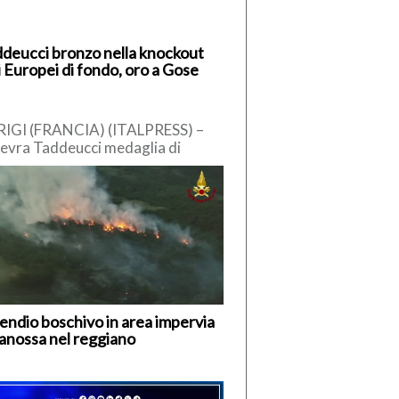
deucci bronzo nella knockout
i Europei di fondo, oro a Gose
IGI (FRANCIA) (ITALPRESS) –
evra Taddeucci medaglia di
nzo nella knockout 3 km agli
opei in acque libere di Parigi. […]
endio boschivo in area impervia
anossa nel reggiano