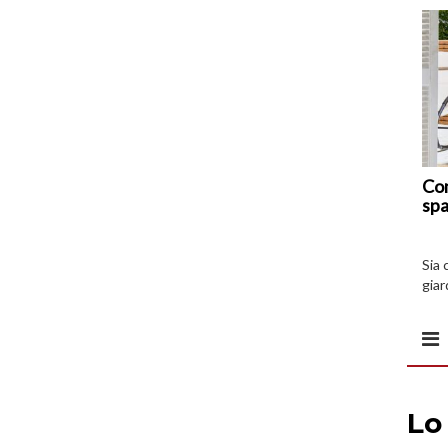
Com
spa
Sia 
giar
all’