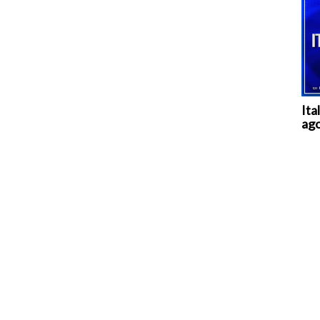
Ita
ag