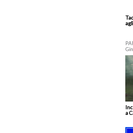
Tad
agl
PAR
Gin
bro
Eur
Inc
a C