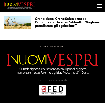
Grano duro/ GranoSalus attacca
l’accoppiata Divella-Coldiretti: “Vogliono
penalizzare gli agricoltori”
Change privacy settings
Questo sito è associato alla