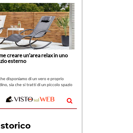
di
I
Nuovi
Vespri
e creare un’area relax in uno
zio esterno
che disponiamo di un vero e proprio
dino, sia che si tratti di un piccolo spazio
aperto, l’idea è […]