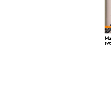
Mar
svo