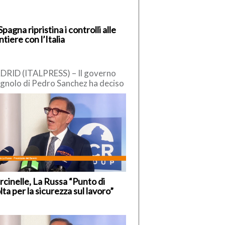
Spagna ripristina i controlli alle
ntiere con l’Italia
RID (ITALPRESS) – Il governo
gnolo di Pedro Sanchez ha deciso
reintrodurre “temporaneamente” i
trolli alle frontiere interne, nei […]
cinelle, La Russa “Punto di
lta per la sicurezza sul lavoro”