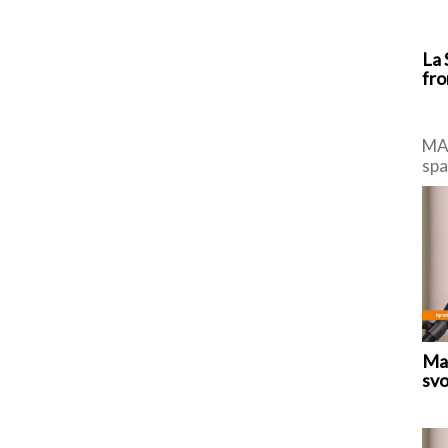
La 
fro
MAD
spa
di 
con
Mar
svo