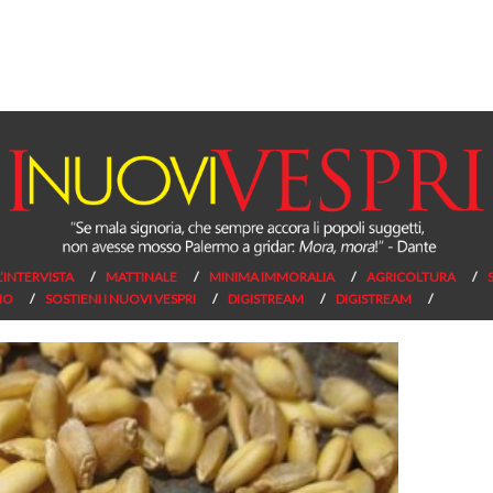
L’INTERVISTA
MATTINALE
MINIMA IMMORALIA
AGRICOLTURA
NO
SOSTIENI I NUOVI VESPRI
DIGISTREAM
DIGISTREAM