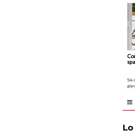
Com
spa
Sia 
giar
all’