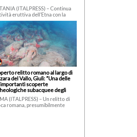
TANIA (ITALPRESS) – Continua
ttività eruttiva dell’Etna con la
testuale emissione di cenere
canica in atmosfera. L’Istituto
ionale di Geofisica […]
perto relitto romano al largo di
ara del Vallo, Giuli: “Una delle
 importanti scoperte
heologiche subacquee degli
imi anni”
A (ITALPRESS) – Un relitto di
ca romana, presumibilmente
bile tra il II e il I secolo a.C., è
to […]