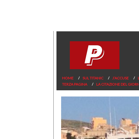
HOME
SUL TITANIC
J’ACCUSE
TERZA PAGINA
LA CITAZIONE DEL GIOR