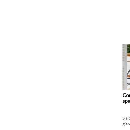
Com
spa
Sia 
giar
all’