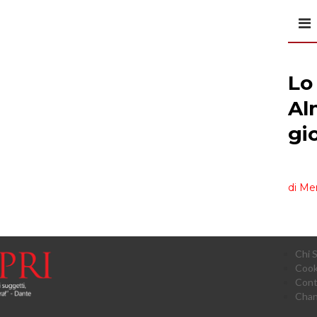
Chi 
Cook
Cont
Chan