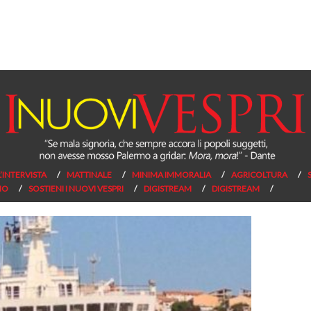
L’INTERVISTA
MATTINALE
MINIMA IMMORALIA
AGRICOLTURA
NO
SOSTIENI I NUOVI VESPRI
DIGISTREAM
DIGISTREAM