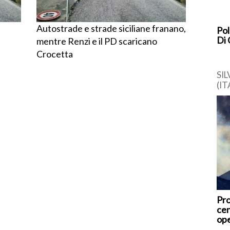
Autostrade e strade siciliane franano,
Pol
Di 
mentre Renzi e il PD scaricano
Crocetta
SI
(IT
in 
Gra
app
Pro
cen
ope