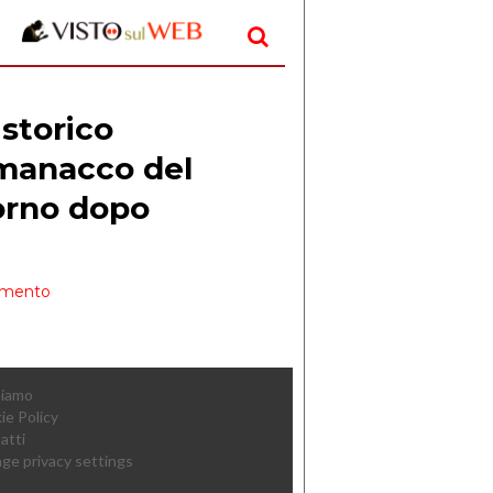
Siamo
ie Policy
atti
ge privacy settings