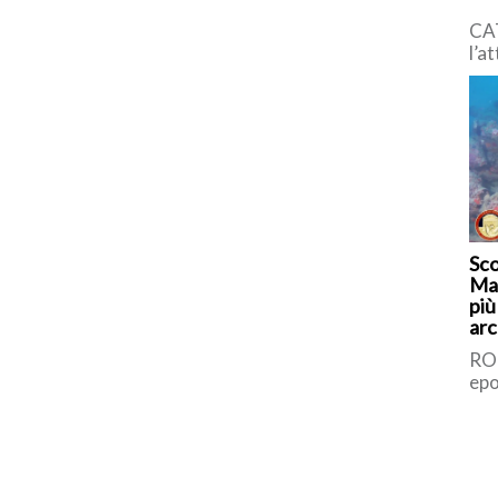
CA
l’a
con
vul
Naz
Sco
Maz
più
arc
ult
ROM
epo
data
sta