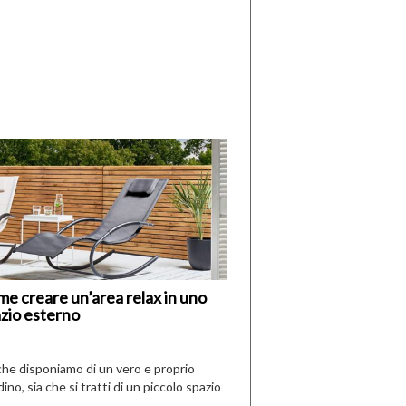
di
I
Nuovi
Vespri
e creare un’area relax in uno
zio esterno
che disponiamo di un vero e proprio
dino, sia che si tratti di un piccolo spazio
aperto, l’idea è […]