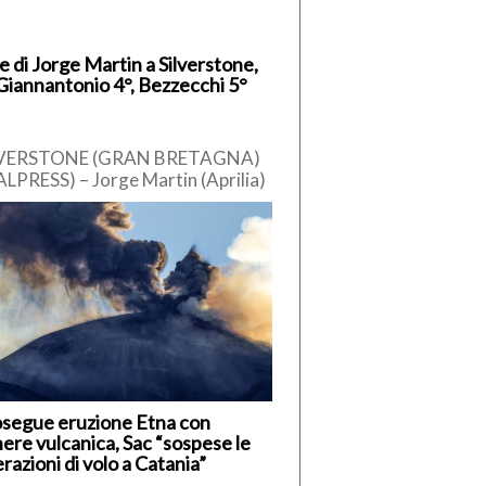
e di Jorge Martin a Silverstone,
Giannantonio 4°, Bezzecchi 5°
LVERSTONE (GRAN BRETAGNA)
ALPRESS) – Jorge Martin (Aprilia)
pole position nel Gran Premio di
n Bretagna, dodicesimo
untamento del […]
segue eruzione Etna con
ere vulcanica, Sac “sospese le
razioni di volo a Catania”