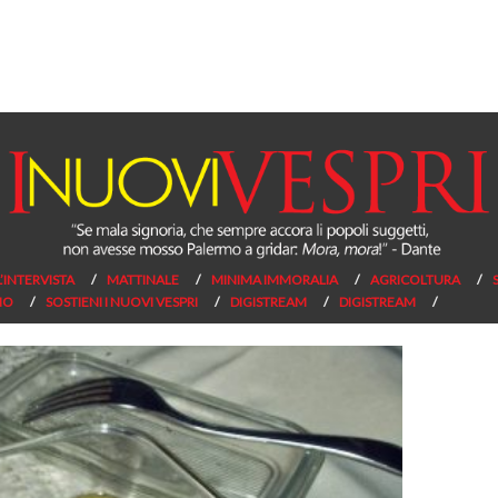
L’INTERVISTA
MATTINALE
MINIMA IMMORALIA
AGRICOLTURA
NO
SOSTIENI I NUOVI VESPRI
DIGISTREAM
DIGISTREAM