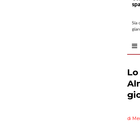
spa
Sia 
giar
all’