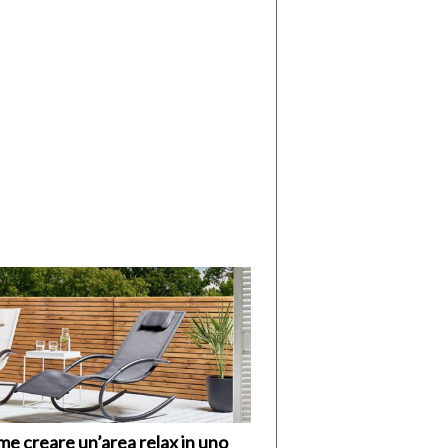
di
I
Nuovi
Vespri
e creare un’area relax in uno