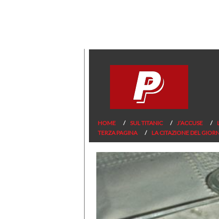
HOME
SUL TITANIC
J’ACCUSE
TERZA PAGINA
LA CITAZIONE DEL GIOR