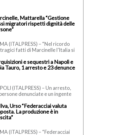
cinelle, Mattarella “Gestione
ssi migratori rispetti dignità delle
rsone”
A (ITALPRESS) – “Nel ricordo
tragici fatti di Marcinelle l’Italia si
sce nel fare memoria dei
quisizioni e sequestri a Napoli e
oratori nostri concittadini […]
ia Tauro, 1 arresto e 23 denunce
OLI (ITALPRESS) – Un arresto,
persone denunciate e un ingente
ntitativo di materiale
Ilva, Urso “Federacciai valuta
uestrato, tra armi e rame. E’ […]
posta. La produzione è in
scita”
A (ITALPRESS) – “Federacciai