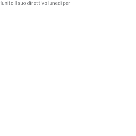
riunito il suo direttivo lunedì per
utare, come ha annunciato il
sidente Antonio Gozzi, se […]