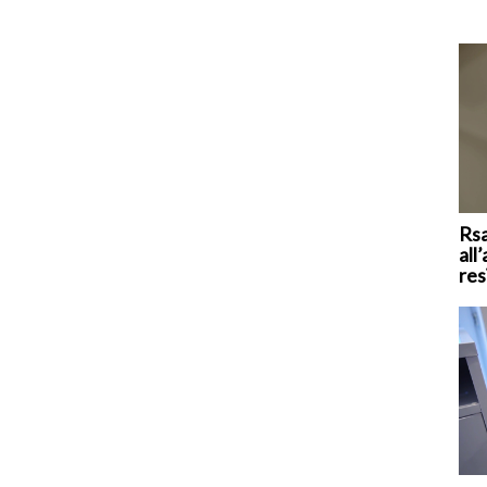
Rsa
all
res