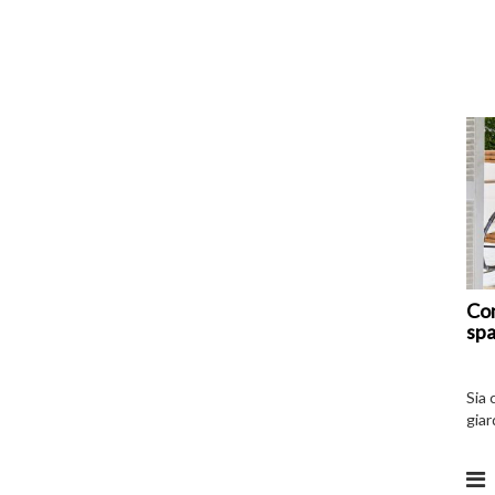
Com
spa
Sia 
giar
all’