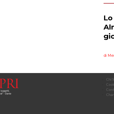
Chi 
Cook
Cont
Chan