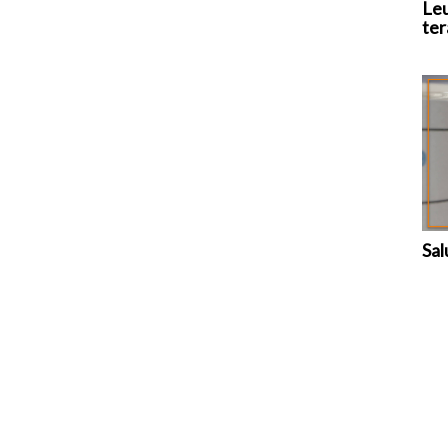
Leu
ter
Sal