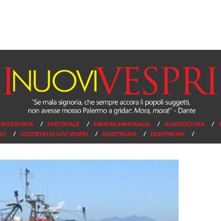
L’INTERVISTA
MATTINALE
MINIMA IMMORALIA
AGRICOLTURA
NO
SOSTIENI I NUOVI VESPRI
DIGISTREAM
DIGISTREAM