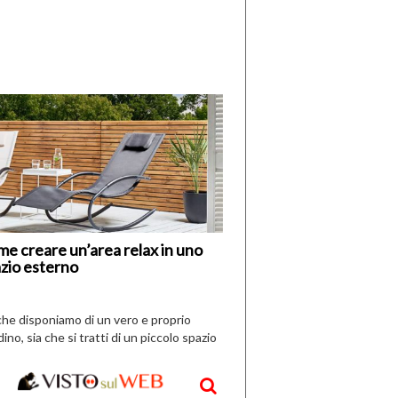
di
I
Nuovi
Vespri
e creare un’area relax in uno
zio esterno
che disponiamo di un vero e proprio
dino, sia che si tratti di un piccolo spazio
aperto, l’idea è […]