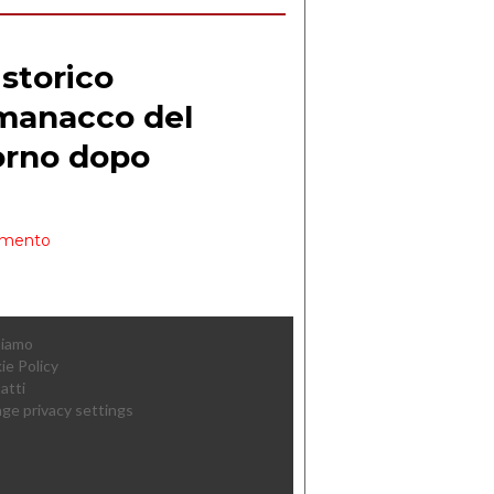
Siamo
ie Policy
atti
ge privacy settings