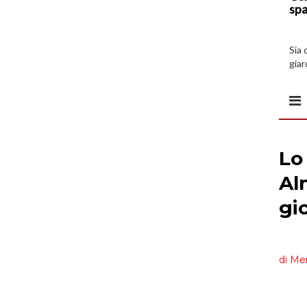
spa
Sia 
giar
all’