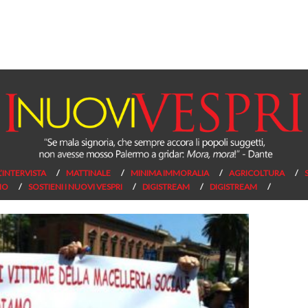
L’INTERVISTA
MATTINALE
MINIMA IMMORALIA
AGRICOLTURA
NO
SOSTIENI I NUOVI VESPRI
DIGISTREAM
DIGISTREAM