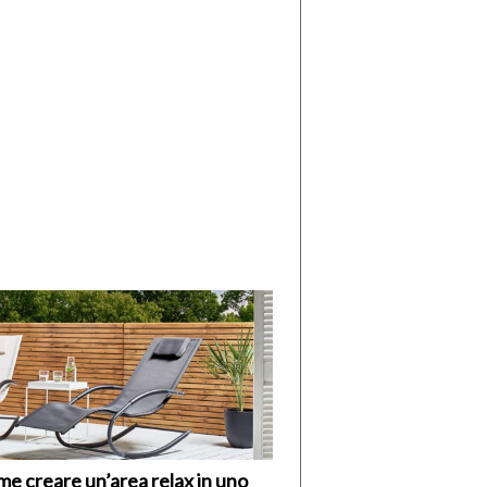
di
I
Nuovi
Vespri
e creare un’area relax in uno