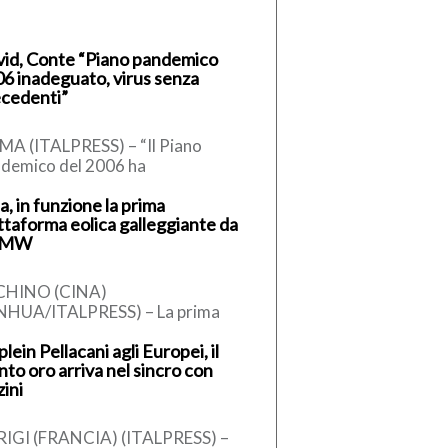
id, Conte “Piano pandemico
6 inadeguato, virus senza
cedenti”
A (ITALPRESS) – “Il Piano
demico del 2006 ha
presentato una risposta
a, in funzione la prima
almente inadeguata, perchè ci
ttaforma eolica galleggiante da
vavamo dinanzi a un […]
 MW
CHINO (CINA)
NHUA/ITALPRESS) – La prima
ttaforma eolica galleggiante
plein Pellacani agli Europei, il
ese da 16 megawatt, sviluppata in
nto oro arriva nel sincro con
o indipendente e dotata di […]
zini
IGI (FRANCIA) (ITALPRESS) –