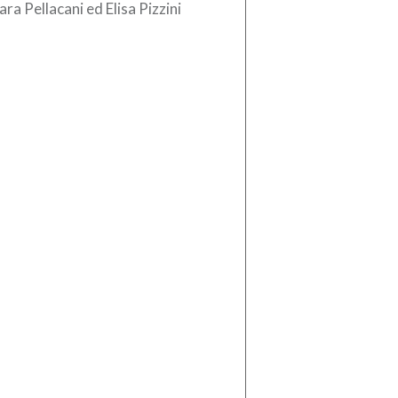
ara Pellacani ed Elisa Pizzini
aglia d’oro nel trampolino sincro
etri agli Europei di tuffi […]