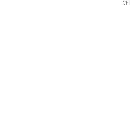
Chi
med
3 m