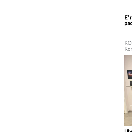
E’ 
pad
ROM
Rom
Cen
Dem
[…]
Ubr