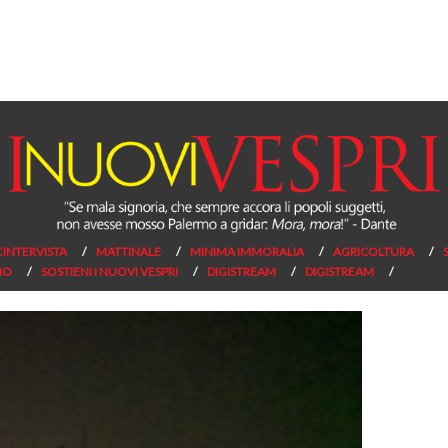
L’INTERVISTA
MATTINALE
MINIMA IMMORALIA
AGRICOLTURA
NO
SOSTIENI I NUOVI VESPRI
DIGISTREAM
DIGISTREAM