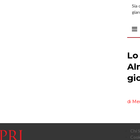
Sia 
giar
all’
Chi 
Cook