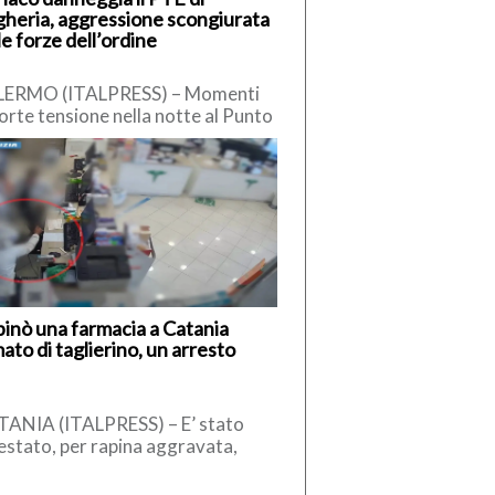
heria, aggressione scongiurata
le forze dell’ordine
LERMO (ITALPRESS) – Momenti
forte tensione nella notte al Punto
ritoriale di Emergenza (PTE) di
heria, dove un uomo […]
inò una farmacia a Catania
ato di taglierino, un arresto
ANIA (ITALPRESS) – E’ stato
estato, per rapina aggravata,
omo che, il 26 aprile scorso,
’interno di una farmacia di […]