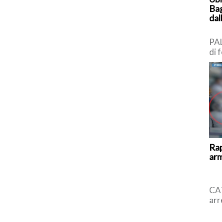
Bag
dal
PA
di 
Ter
Bag
Rap
arm
CAT
arr
l’u
all