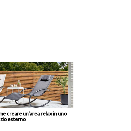
di
I
Nuovi
Vespri
e creare un’area relax in uno
zio esterno