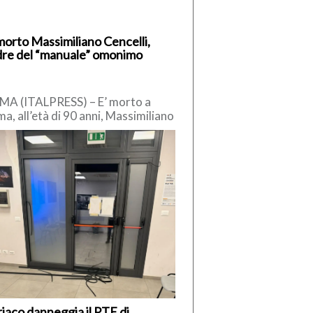
morto Massimiliano Cencelli,
re del “manuale” omonimo
A (ITALPRESS) – E’ morto a
a, all’età di 90 anni, Massimiliano
celli, funzionario della
ocrazia Cristiana degli anni ’60.
iaco danneggia il PTE di