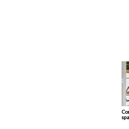
Com
spa