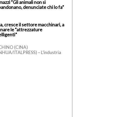
azzi “Gli animali non si
andonano, denunciate chi lo fa”
a, cresce il settore macchinari, a
inare le “attrezzature
elligenti”
CHINO (CINA)
NHUA/ITALPRESS) – L’industria
ese dei macchinari ha registrato
 crescita stabile nel primo
estre del 2026, sostenuta
l’aumento […]