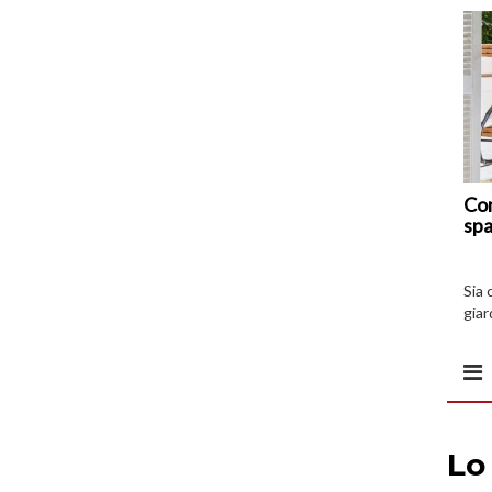
Com
spa
Sia 
giar
all’