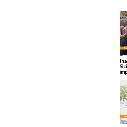
Ina
Sic
imp