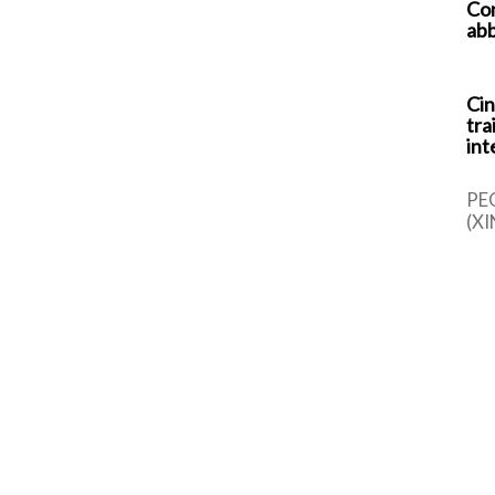
Com
abb
Cin
tra
int
PE
(XI
cin
una
sem
dal