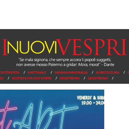
L’INTERVISTA
MATTINALE
MINIMA IMMORALIA
AGRICOLTURA
NO
SOSTIENI I NUOVI VESPRI
DIGISTREAM
DIGISTREAM