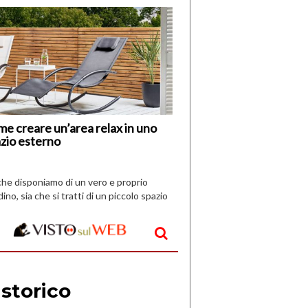
di
I
Nuovi
Vespri
e creare un’area relax in uno
zio esterno
che disponiamo di un vero e proprio
dino, sia che si tratti di un piccolo spazio
aperto, l’idea è […]