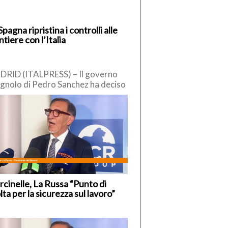
Spagna ripristina i controlli alle
ntiere con l’Italia
RID (ITALPRESS) – Il governo
gnolo di Pedro Sanchez ha deciso
reintrodurre “temporaneamente” i
trolli alle frontiere interne, nei […]
cinelle, La Russa “Punto di
lta per la sicurezza sul lavoro”