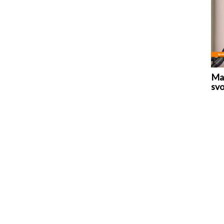
Mar
svo