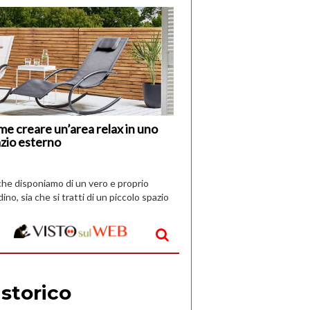
di
I
Nuovi
Vespri
e creare un’area relax in uno
zio esterno
che disponiamo di un vero e proprio
dino, sia che si tratti di un piccolo spazio
aperto, l’idea è […]