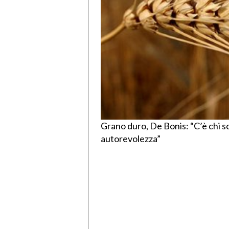
Grano duro, De Bonis: “C’è chi s
autorevolezza”