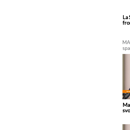
La 
fro
MAD
spa
di 
con
Mar
svo