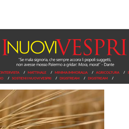
L’INTERVISTA
MATTINALE
MINIMA IMMORALIA
AGRICOLTURA
NO
SOSTIENI I NUOVI VESPRI
DIGISTREAM
DIGISTREAM