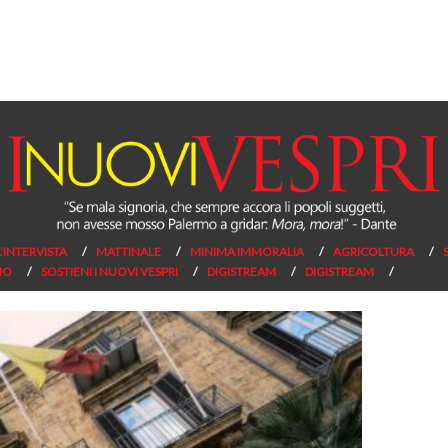
L’INTERVISTA
MATTINALE
MINIMA IMMORALIA
AGRICOLTURA
NO
SOSTIENI I NUOVI VESPRI
DIGISTREAM
DIGISTREAM