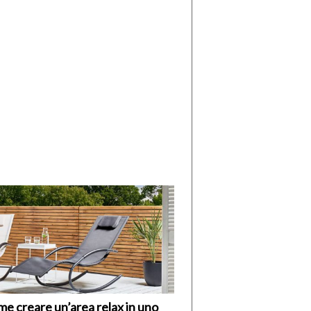
di
I
Nuovi
Vespri
e creare un’area relax in uno