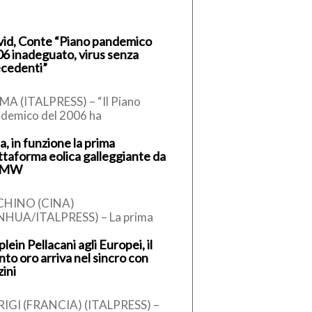
id, Conte “Piano pandemico
6 inadeguato, virus senza
cedenti”
A (ITALPRESS) – “Il Piano
demico del 2006 ha
presentato una risposta
a, in funzione la prima
almente inadeguata, perchè ci
ttaforma eolica galleggiante da
vavamo dinanzi a un […]
 MW
CHINO (CINA)
NHUA/ITALPRESS) – La prima
ttaforma eolica galleggiante
plein Pellacani agli Europei, il
ese da 16 megawatt, sviluppata in
nto oro arriva nel sincro con
o indipendente e dotata di […]
zini
IGI (FRANCIA) (ITALPRESS) –