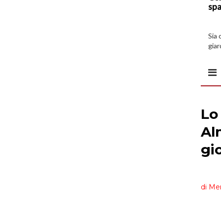
spa
Sia 
giar
all’