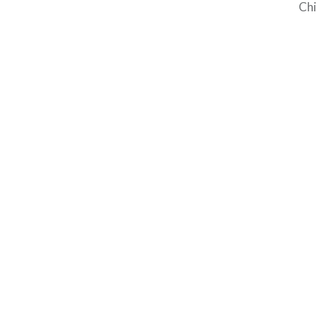
Chi
med
3 m