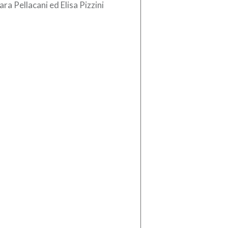
ara Pellacani ed Elisa Pizzini
aglia d’oro nel trampolino sincro
etri agli Europei di tuffi […]