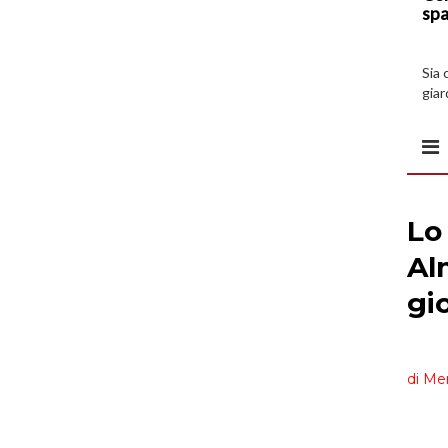
spa
Sia 
giar
all’