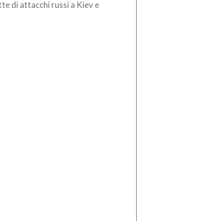
te di attacchi russi a Kiev e
torni. Il bilancio è di tre persone
te, tra […]