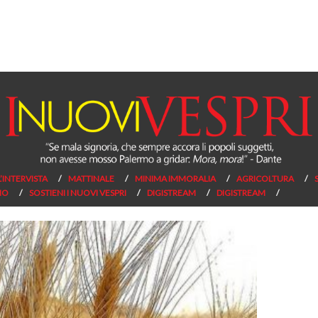
L’INTERVISTA
MATTINALE
MINIMA IMMORALIA
AGRICOLTURA
NO
SOSTIENI I NUOVI VESPRI
DIGISTREAM
DIGISTREAM