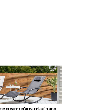
di
I
Nuovi
Vespri
e creare un’area relax in uno