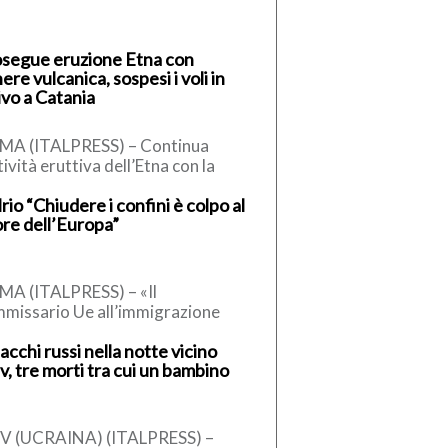
segue eruzione Etna con
ere vulcanica, sospesi i voli in
ivo a Catania
MA (ITALPRESS) – Continua
ttività eruttiva dell’Etna con la
testuale emissione di cenere
rio “Chiudere i confini è colpo al
canica in atmosfera. L’Istituto
re dell’Europa”
ionale di Geofisica […]
A (ITALPRESS) – «Il
missario Ue all’immigrazione
nner, un conservatore, ha detto
acchi russi nella notte vicino
 la sospensione dell’accordo di
v, tre morti tra cui un bambino
engen, può essere […]
EV (UCRAINA) (ITALPRESS) –