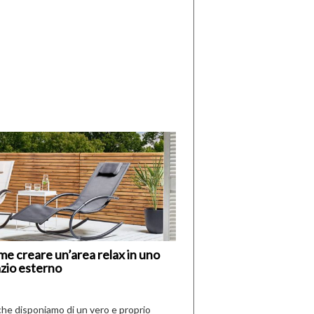
di
I
Nuovi
Vespri
e creare un’area relax in uno
zio esterno
che disponiamo di un vero e proprio