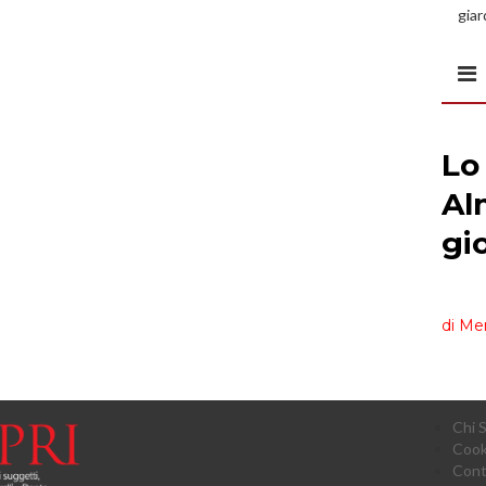
giar
all’
Chi 
Cook
Cont