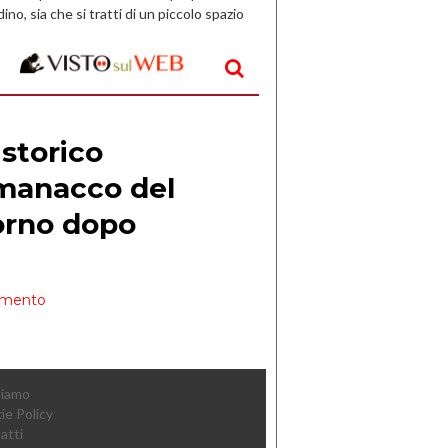
dino, sia che si tratti di un piccolo spazio
aperto, l’idea è […]
Siamo
ie Policy
atti