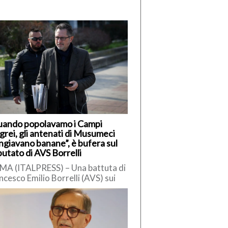
uando popolavamo i Campi
grei, gli antenati di Musumeci
giavano banane”, è bufera sul
utato di AVS Borrelli
A (ITALPRESS) – Una battuta di
ncesco Emilio Borrelli (AVS) sui
iliani ha innescato polemiche.
ervistato da Radio Cusano,
relli […]