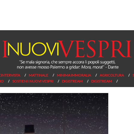
L’INTERVISTA
MATTINALE
MINIMA IMMORALIA
AGRICOLTURA
NO
SOSTIENI I NUOVI VESPRI
DIGISTREAM
DIGISTREAM