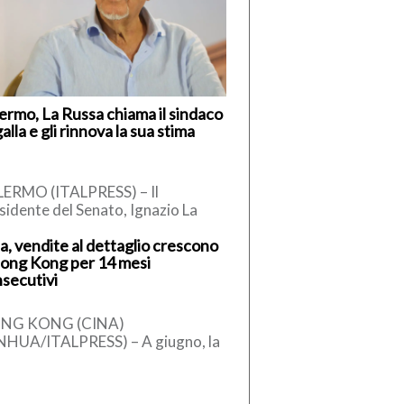
ermo, La Russa chiama il sindaco
alla e gli rinnova la sua stima
ERMO (ITALPRESS) – Il
sidente del Senato, Ignazio La
sa, secondo quanto apprende
a, vendite al dettaglio crescono
talpress, ha telefonato al sindaco
ong Kong per 14 mesi
Palermo, […]
secutivi
NG KONG (CINA)
NHUA/ITALPRESS) – A giugno, la
ma provvisoria del valore
plessivo delle vendite al
taglio di Hong Kong […]