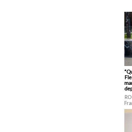
“Q
Fle
man
dep
ROM
Fra
sic
Int
Bor