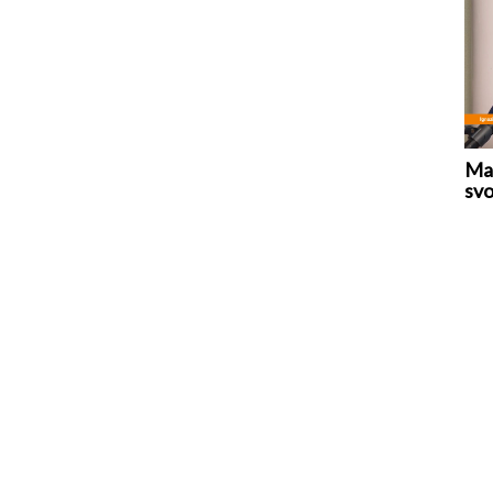
Mar
svo