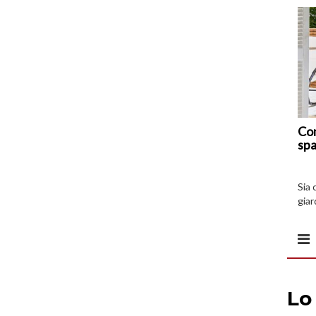
Com
spa
Sia 
giar
all’