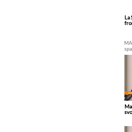
La 
fro
MAD
spa
di 
con
Mar
svo