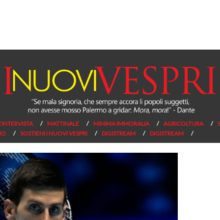
L’INTERVISTA
MATTINALE
MINIMA IMMORALIA
AGRICOLTURA
NO
SOSTIENI I NUOVI VESPRI
DIGISTREAM
DIGISTREAM