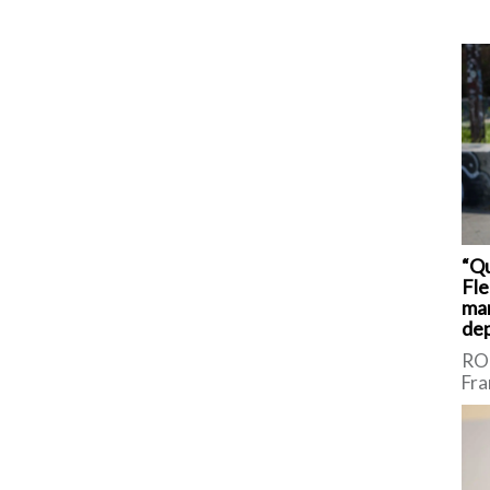
“Q
Fle
man
dep
ROM
Fra
sic
Int
Bor