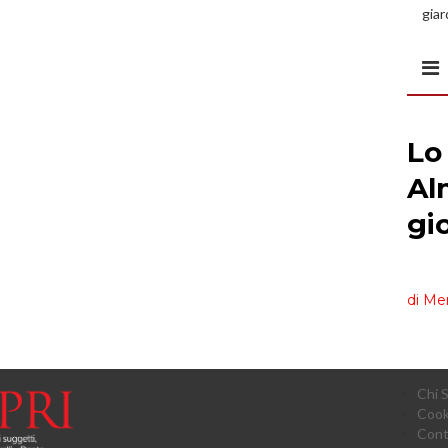
giar
all’
Chi 
Cook
Cont