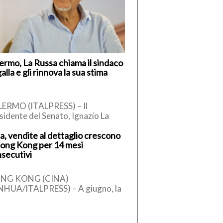
ermo, La Russa chiama il sindaco
alla e gli rinnova la sua stima
ERMO (ITALPRESS) – Il
sidente del Senato, Ignazio La
sa, secondo quanto apprende
a, vendite al dettaglio crescono
talpress, ha telefonato al sindaco
ong Kong per 14 mesi
Palermo, […]
secutivi
NG KONG (CINA)
NHUA/ITALPRESS) – A giugno, la
ma provvisoria del valore
plessivo delle vendite al
taglio di Hong Kong […]