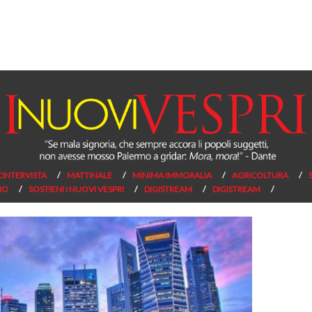
L’INTERVISTA
MATTINALE
MINIMA IMMORALIA
AGRICOLTURA
NO
SOSTIENI I NUOVI VESPRI
DIGISTREAM
DIGISTREAM