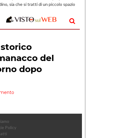
dino, sia che si tratti di un piccolo spazio
aperto, l’idea è […]
Siamo
ie Policy
atti