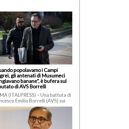
uando popolavamo i Campi
grei, gli antenati di Musumeci
giavano banane”, è bufera sul
utato di AVS Borrelli
A (ITALPRESS) – Una battuta di
ncesco Emilio Borrelli (AVS) sui
iliani ha innescato polemiche.
ervistato da Radio Cusano,
relli […]