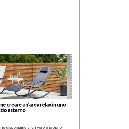
di
I
Nuovi
Vespri
e creare un’area relax in uno
zio esterno
che disponiamo di un vero e proprio