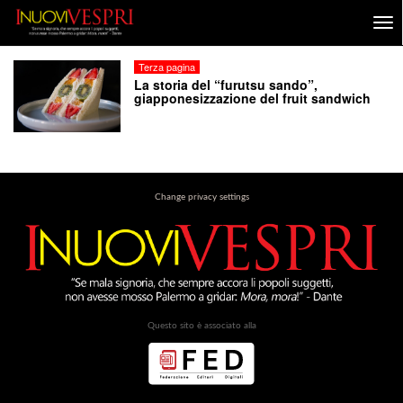
Terza pagina
La storia del “furutsu sando”,
giapponesizzazione del fruit sandwich
Change privacy settings
Questo sito è associato alla