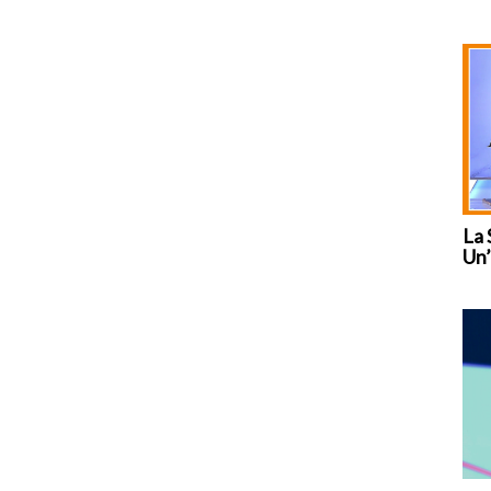
La 
Un’