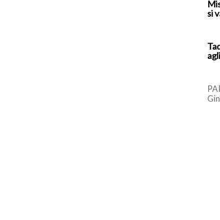
Mis
si 
Tad
agl
PAR
Gin
bro
Eur