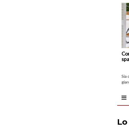
Com
spa
Sia 
giar
all’