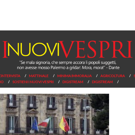
L’INTERVISTA
MATTINALE
MINIMA IMMORALIA
AGRICOLTURA
NO
SOSTIENI I NUOVI VESPRI
DIGISTREAM
DIGISTREAM