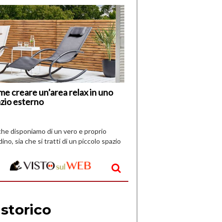
di
I
Nuovi
Vespri
e creare un’area relax in uno
zio esterno
che disponiamo di un vero e proprio
dino, sia che si tratti di un piccolo spazio
aperto, l’idea è […]