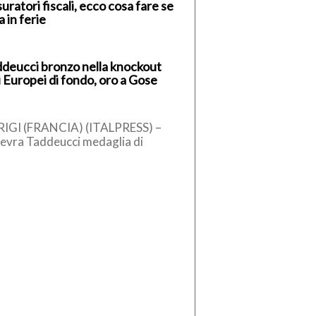
uratori fiscali, ecco cosa fare se
va in ferie
deucci bronzo nella knockout
i Europei di fondo, oro a Gose
IGI (FRANCIA) (ITALPRESS) –
evra Taddeucci medaglia di
nzo nella knockout 3 km agli
opei in acque libere di Parigi. […]