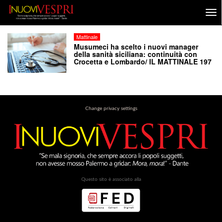
Mattinale
Musumeci ha scelto i nuovi manager
della sanità siciliana: continuità con
Crocetta e Lombardo/ IL MATTINALE 197
Change privacy settings
Questo sito è associato alla