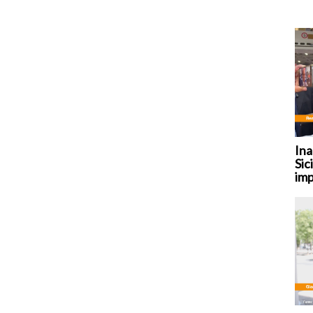
Ina
Sic
imp