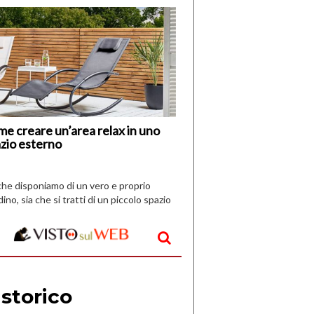
di
I
Nuovi
Vespri
e creare un’area relax in uno
zio esterno
che disponiamo di un vero e proprio
dino, sia che si tratti di un piccolo spazio
aperto, l’idea è […]