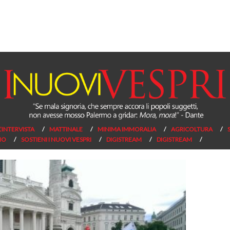
L’INTERVISTA
MATTINALE
MINIMA IMMORALIA
AGRICOLTURA
NO
SOSTIENI I NUOVI VESPRI
DIGISTREAM
DIGISTREAM