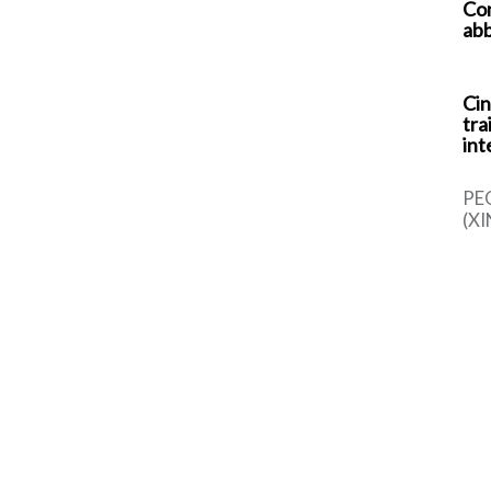
Com
abb
Cin
tra
int
PE
(XI
cin
una
sem
dal