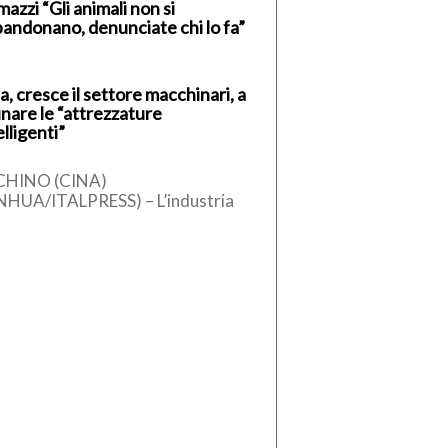
azzi “Gli animali non si
andonano, denunciate chi lo fa”
a, cresce il settore macchinari, a
inare le “attrezzature
elligenti”
CHINO (CINA)
NHUA/ITALPRESS) – L’industria
ese dei macchinari ha registrato
 crescita stabile nel primo
estre del 2026, sostenuta
l’aumento […]