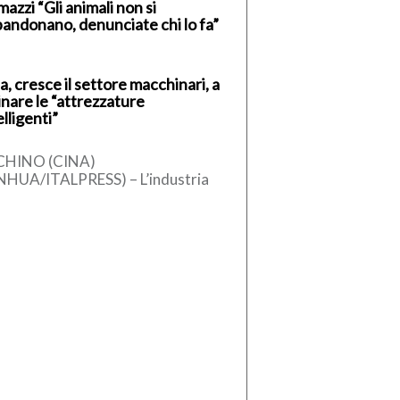
azzi “Gli animali non si
andonano, denunciate chi lo fa”
a, cresce il settore macchinari, a
inare le “attrezzature
elligenti”
CHINO (CINA)
NHUA/ITALPRESS) – L’industria
ese dei macchinari ha registrato
 crescita stabile nel primo
estre del 2026, sostenuta
l’aumento […]