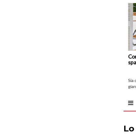
Com
spa
Sia 
giar
all’