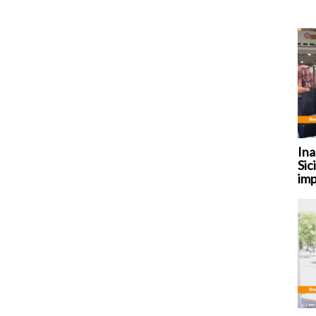
Ina
Sic
imp