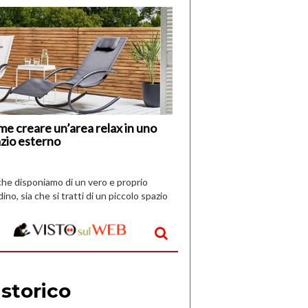
di
I
Nuovi
Vespri
e creare un’area relax in uno
zio esterno
che disponiamo di un vero e proprio
dino, sia che si tratti di un piccolo spazio
aperto, l’idea è […]