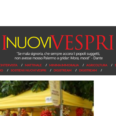
L’INTERVISTA
MATTINALE
MINIMA IMMORALIA
AGRICOLTURA
NO
SOSTIENI I NUOVI VESPRI
DIGISTREAM
DIGISTREAM