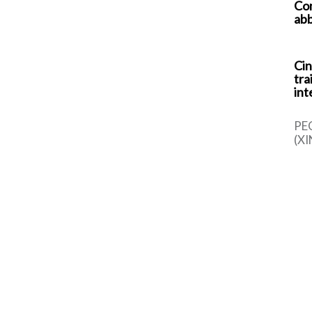
Com
abb
Cin
tra
int
PE
(XI
cin
una
sem
dal