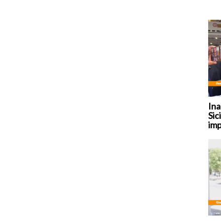
Ina
Sic
imp