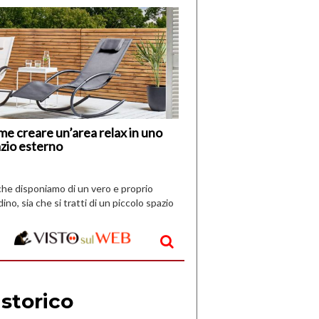
di
I
Nuovi
Vespri
e creare un’area relax in uno
zio esterno
che disponiamo di un vero e proprio
dino, sia che si tratti di un piccolo spazio
aperto, l’idea è […]