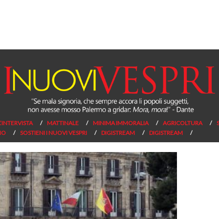
L’INTERVISTA
MATTINALE
MINIMA IMMORALIA
AGRICOLTURA
NO
SOSTIENI I NUOVI VESPRI
DIGISTREAM
DIGISTREAM