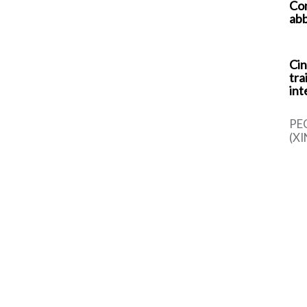
Com
abb
Cin
tra
int
PE
(XI
cin
una
sem
dal