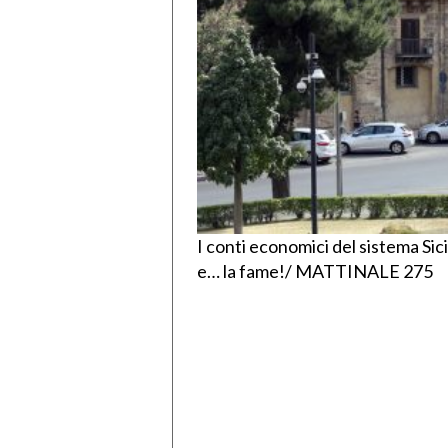
I conti economici del sistema Sic
e… la fame!/ MATTINALE 275