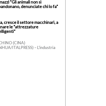
azzi “Gli animali non si
andonano, denunciate chi lo fa”
a, cresce il settore macchinari, a
inare le “attrezzature
elligenti”
CHINO (CINA)
NHUA/ITALPRESS) – L’industria
ese dei macchinari ha registrato
 crescita stabile nel primo
estre del 2026, sostenuta
l’aumento […]