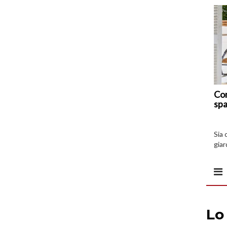
Com
spa
Sia 
giar
all’