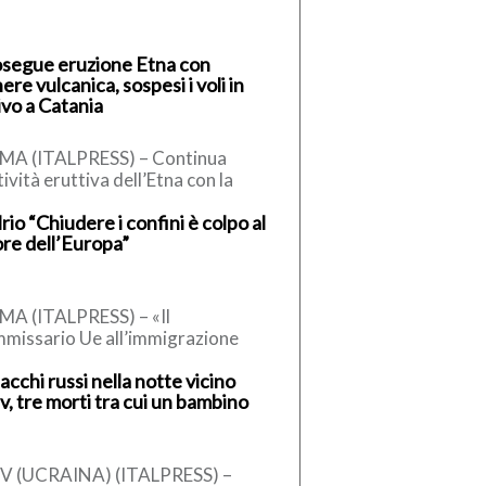
segue eruzione Etna con
ere vulcanica, sospesi i voli in
ivo a Catania
MA (ITALPRESS) – Continua
ttività eruttiva dell’Etna con la
testuale emissione di cenere
rio “Chiudere i confini è colpo al
canica in atmosfera. L’Istituto
re dell’Europa”
ionale di Geofisica […]
A (ITALPRESS) – «Il
missario Ue all’immigrazione
nner, un conservatore, ha detto
acchi russi nella notte vicino
 la sospensione dell’accordo di
v, tre morti tra cui un bambino
engen, può essere […]
EV (UCRAINA) (ITALPRESS) –