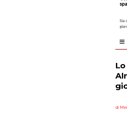
spa
Sia 
giar
all’