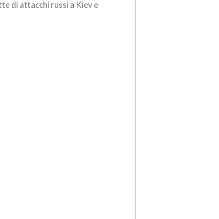
te di attacchi russi a Kiev e
torni. Il bilancio è di tre persone
te, tra […]