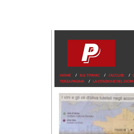
HOME
SUL TITANIC
J’ACCUSE
TERZA PAGINA
LA CITAZIONE DEL GIOR