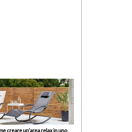
di
I
Nuovi
Vespri
e creare un’area relax in uno