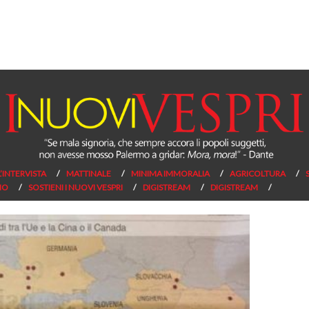
L’INTERVISTA
MATTINALE
MINIMA IMMORALIA
AGRICOLTURA
NO
SOSTIENI I NUOVI VESPRI
DIGISTREAM
DIGISTREAM