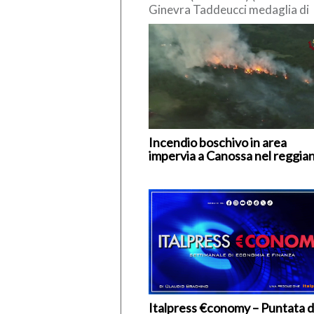
Ginevra Taddeucci medaglia di
bronzo nella knockout 3 km agli
Europei in acque libere di Parigi.
Incendio boschivo in area
impervia a Canossa nel reggia
Italpress €conomy – Puntata d