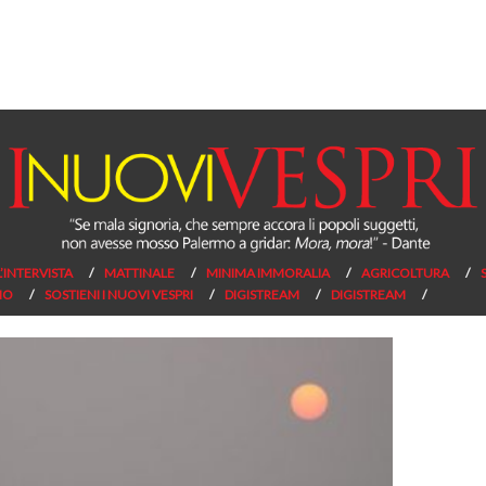
L’INTERVISTA
MATTINALE
MINIMA IMMORALIA
AGRICOLTURA
NO
SOSTIENI I NUOVI VESPRI
DIGISTREAM
DIGISTREAM