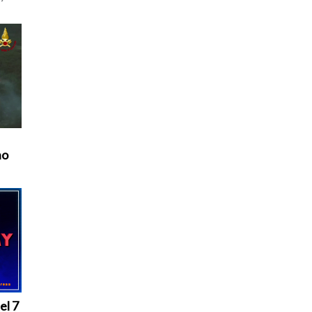
 […]
no
el 7