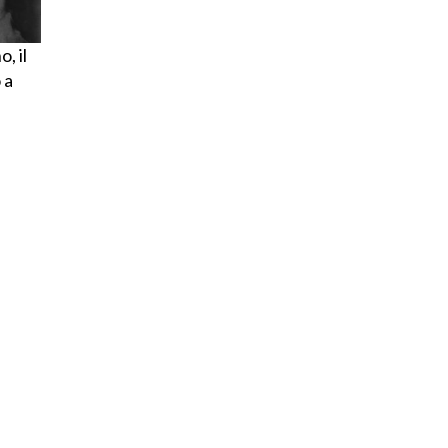
, il
 a