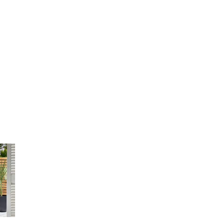
di
I
Nuovi
Vespri