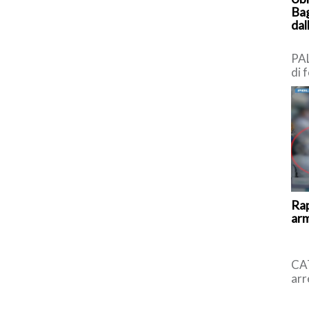
Bag
dal
PA
di 
Ter
Bag
Rap
arm
CAT
arr
l’u
all