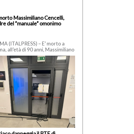
morto Massimiliano Cencelli,
re del “manuale” omonimo
A (ITALPRESS) – E’ morto a
a, all’età di 90 anni, Massimiliano
celli, funzionario della
ocrazia Cristiana degli anni ’60.
iaco danneggia il PTE di