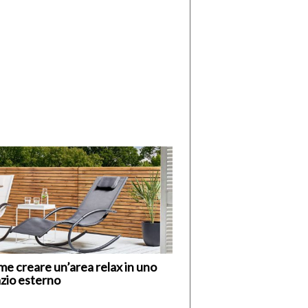
di
I
Nuovi
Vespri
e creare un’area relax in uno
zio esterno