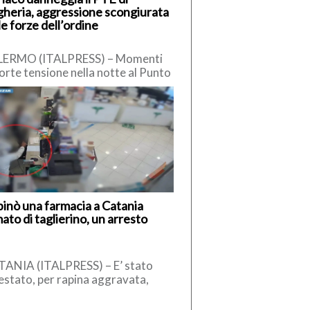
heria, aggressione scongiurata
le forze dell’ordine
LERMO (ITALPRESS) – Momenti
forte tensione nella notte al Punto
ritoriale di Emergenza (PTE) di
heria, dove un uomo […]
inò una farmacia a Catania
ato di taglierino, un arresto
ANIA (ITALPRESS) – E’ stato
estato, per rapina aggravata,
omo che, il 26 aprile scorso,
’interno di una farmacia di […]