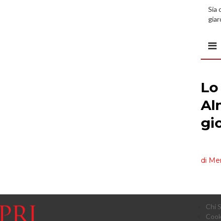
Sia 
giar
all’
Chi 
Cook