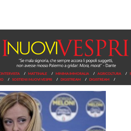
L’INTERVISTA
MATTINALE
MINIMA IMMORALIA
AGRICOLTURA
NO
SOSTIENI I NUOVI VESPRI
DIGISTREAM
DIGISTREAM