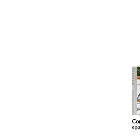
Com
spa