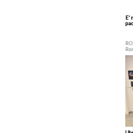
E’ 
pad
ROM
Rom
Cen
Dem
[…]
Ubr