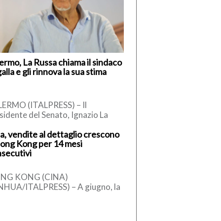
ermo, La Russa chiama il sindaco
alla e gli rinnova la sua stima
ERMO (ITALPRESS) – Il
sidente del Senato, Ignazio La
sa, secondo quanto apprende
a, vendite al dettaglio crescono
talpress, ha telefonato al sindaco
ong Kong per 14 mesi
Palermo, […]
secutivi
NG KONG (CINA)
NHUA/ITALPRESS) – A giugno, la
ma provvisoria del valore
plessivo delle vendite al
taglio di Hong Kong […]