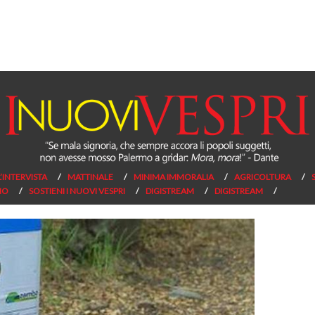
L’INTERVISTA
MATTINALE
MINIMA IMMORALIA
AGRICOLTURA
NO
SOSTIENI I NUOVI VESPRI
DIGISTREAM
DIGISTREAM