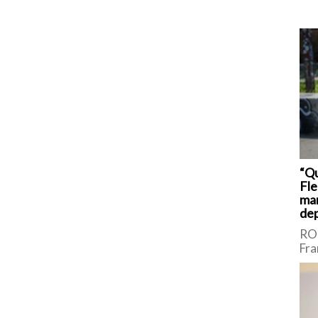
“Q
Fle
man
dep
ROM
Fra
sic
Int
Bor