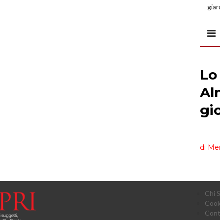
giar
all’
Chi 
Cook
Cont