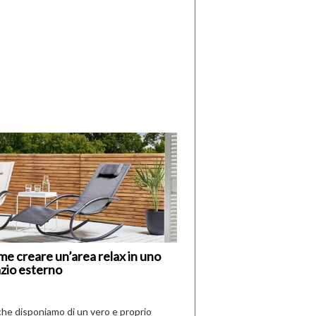
di
I
Nuovi
Vespri
e creare un’area relax in uno
zio esterno
che disponiamo di un vero e proprio