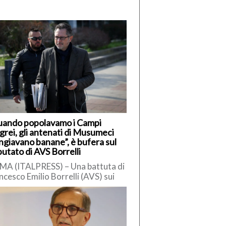
uando popolavamo i Campi
grei, gli antenati di Musumeci
giavano banane”, è bufera sul
utato di AVS Borrelli
A (ITALPRESS) – Una battuta di
ncesco Emilio Borrelli (AVS) sui
iliani ha innescato polemiche.
ervistato da Radio Cusano,
relli […]