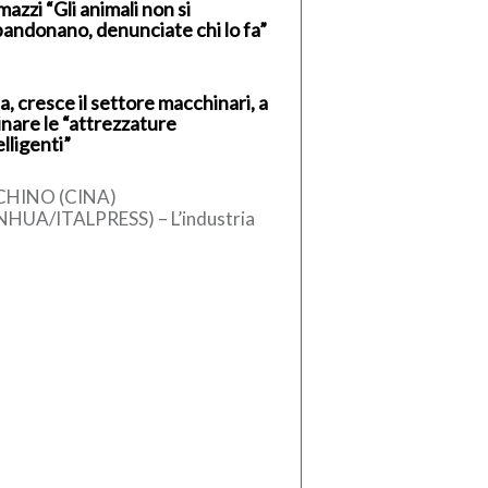
azzi “Gli animali non si
andonano, denunciate chi lo fa”
a, cresce il settore macchinari, a
inare le “attrezzature
elligenti”
CHINO (CINA)
NHUA/ITALPRESS) – L’industria
ese dei macchinari ha registrato
 crescita stabile nel primo
estre del 2026, sostenuta
l’aumento […]