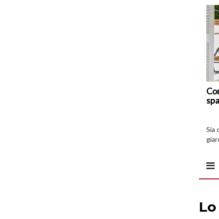
Com
spa
Sia 
giar
all’