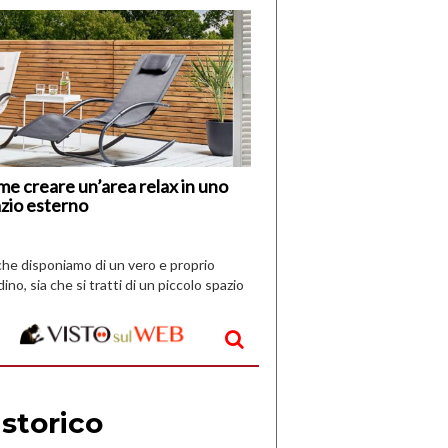
di
I
Nuovi
Vespri
e creare un’area relax in uno
zio esterno
che disponiamo di un vero e proprio
dino, sia che si tratti di un piccolo spazio
aperto, l’idea è […]