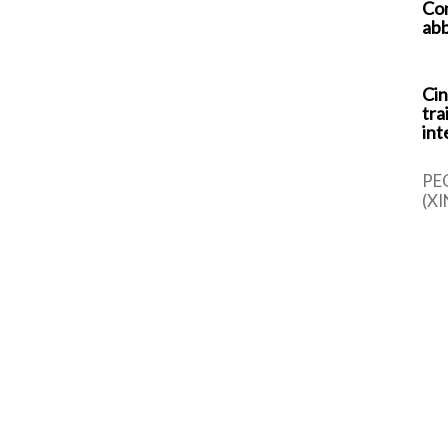
Com
abb
Cin
tra
int
PE
(XI
cin
una
sem
dal