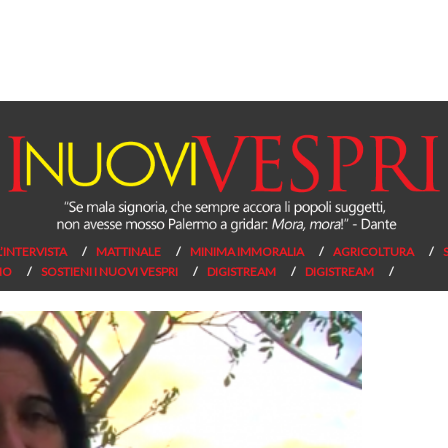
L’INTERVISTA
MATTINALE
MINIMA IMMORALIA
AGRICOLTURA
NO
SOSTIENI I NUOVI VESPRI
DIGISTREAM
DIGISTREAM