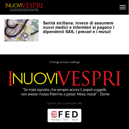
Sanità siciliana: invece di assumere
nuovi medici e infermieri si pagano i
dipendenti SAS, i precari e i mutui!
Change privacy settings
Questo sito è associato alla