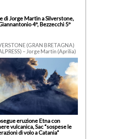
e di Jorge Martin a Silverstone,
Giannantonio 4°, Bezzecchi 5°
LVERSTONE (GRAN BRETAGNA)
ALPRESS) – Jorge Martin (Aprilia)
pole position nel Gran Premio di
n Bretagna, dodicesimo
untamento del […]
segue eruzione Etna con
ere vulcanica, Sac “sospese le
razioni di volo a Catania”