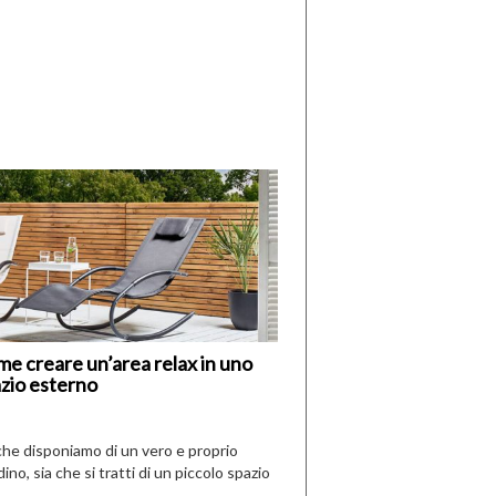
di
I
Nuovi
Vespri
e creare un’area relax in uno
zio esterno
che disponiamo di un vero e proprio
dino, sia che si tratti di un piccolo spazio
aperto, l’idea è […]