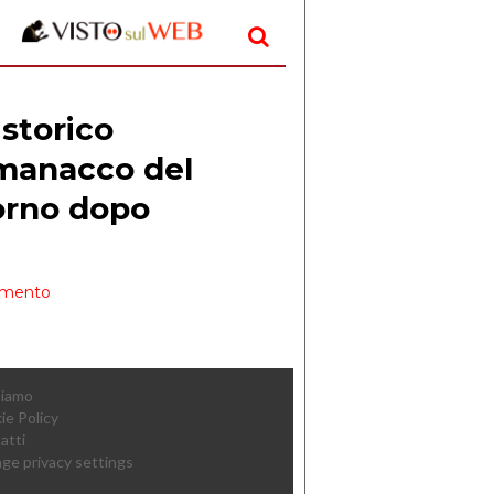
Siamo
ie Policy
atti
ge privacy settings