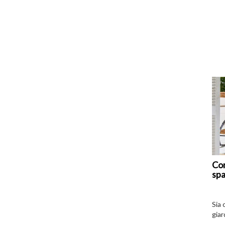
Com
spa
Sia 
giar
all’