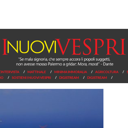
L’INTERVISTA
MATTINALE
MINIMA IMMORALIA
AGRICOLTURA
NO
SOSTIENI I NUOVI VESPRI
DIGISTREAM
DIGISTREAM