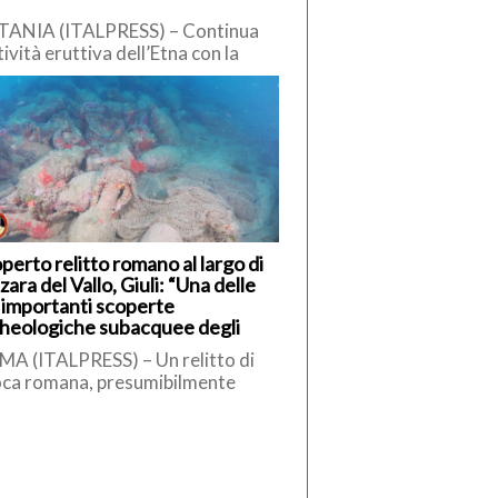
TANIA (ITALPRESS) – Continua
ttività eruttiva dell’Etna con la
testuale emissione di cenere
canica in atmosfera. L’Istituto
ionale di Geofisica […]
perto relitto romano al largo di
ara del Vallo, Giuli: “Una delle
 importanti scoperte
heologiche subacquee degli
imi anni”
A (ITALPRESS) – Un relitto di
ca romana, presumibilmente
bile tra il II e il I secolo a.C., è
to […]