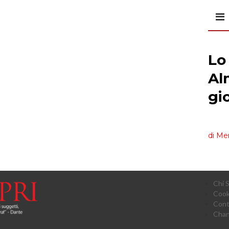
Chi 
Cook
Cont
Chan