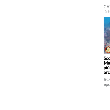
CA
l’a
con
vul
Naz
Sco
Maz
più
arc
ult
ROM
epo
data
sta