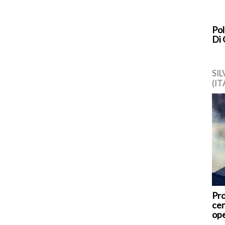
Pol
Di 
SI
(IT
in 
Gra
app
Pro
cen
ope