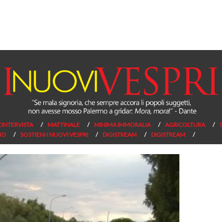
L’INTERVISTA
MATTINALE
MINIMA IMMORALIA
AGRICOLTURA
NO
SOSTIENI I NUOVI VESPRI
DIGISTREAM
DIGISTREAM