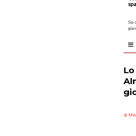
spa
Sia 
giar
all’