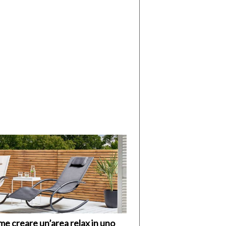
di
I
Nuovi
Vespri
e creare un’area relax in uno