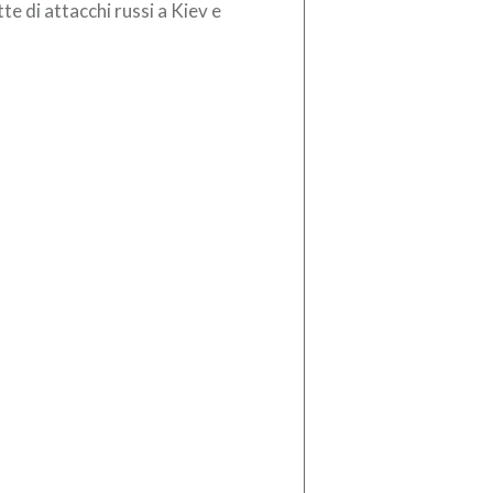
te di attacchi russi a Kiev e
torni. Il bilancio è di tre persone
te, tra […]