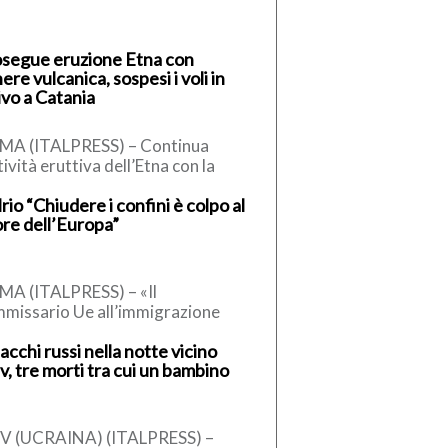
segue eruzione Etna con
ere vulcanica, sospesi i voli in
ivo a Catania
MA (ITALPRESS) – Continua
ttività eruttiva dell’Etna con la
testuale emissione di cenere
rio “Chiudere i confini è colpo al
canica in atmosfera. L’Istituto
re dell’Europa”
ionale di Geofisica […]
A (ITALPRESS) – «Il
missario Ue all’immigrazione
nner, un conservatore, ha detto
acchi russi nella notte vicino
 la sospensione dell’accordo di
v, tre morti tra cui un bambino
engen, può essere […]
EV (UCRAINA) (ITALPRESS) –