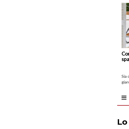
Com
spa
Sia 
giar
all’