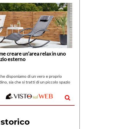
di
I
Nuovi
Vespri
e creare un’area relax in uno
zio esterno
che disponiamo di un vero e proprio
dino, sia che si tratti di un piccolo spazio
aperto, l’idea è […]