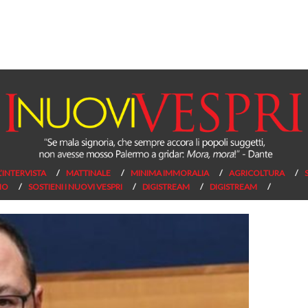
L’INTERVISTA
MATTINALE
MINIMA IMMORALIA
AGRICOLTURA
NO
SOSTIENI I NUOVI VESPRI
DIGISTREAM
DIGISTREAM