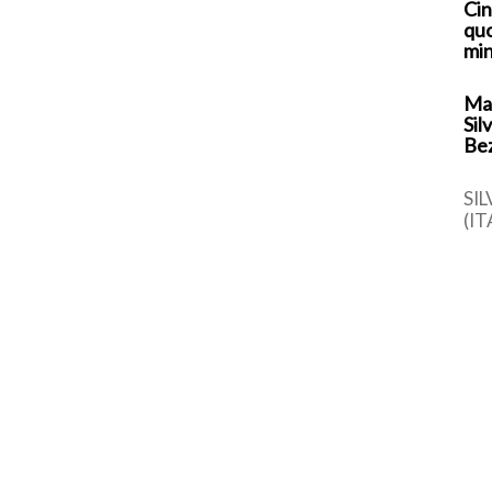
Cin
quo
min
Mar
Sil
Be
SI
(IT
vin
di 
app