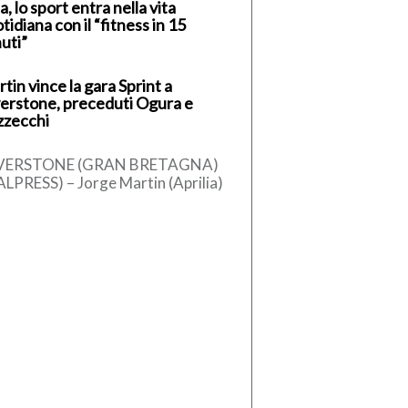
a, lo sport entra nella vita
tidiana con il “fitness in 15
uti”
tin vince la gara Sprint a
verstone, preceduti Ogura e
zzecchi
LVERSTONE (GRAN BRETAGNA)
ALPRESS) – Jorge Martin (Aprilia)
ce la Sprint Race del Gran Premio
Gran Bretagna, dodicesimo
untamento […]