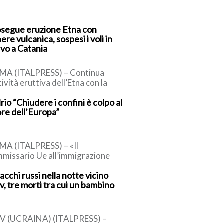
segue eruzione Etna con
ere vulcanica, sospesi i voli in
ivo a Catania
MA (ITALPRESS) – Continua
ttività eruttiva dell’Etna con la
testuale emissione di cenere
rio “Chiudere i confini è colpo al
canica in atmosfera. L’Istituto
re dell’Europa”
ionale di Geofisica […]
A (ITALPRESS) – «Il
missario Ue all’immigrazione
nner, un conservatore, ha detto
acchi russi nella notte vicino
 la sospensione dell’accordo di
v, tre morti tra cui un bambino
engen, può essere […]
EV (UCRAINA) (ITALPRESS) –