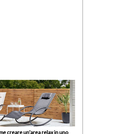
di
I
Nuovi
Vespri
e creare un’area relax in uno