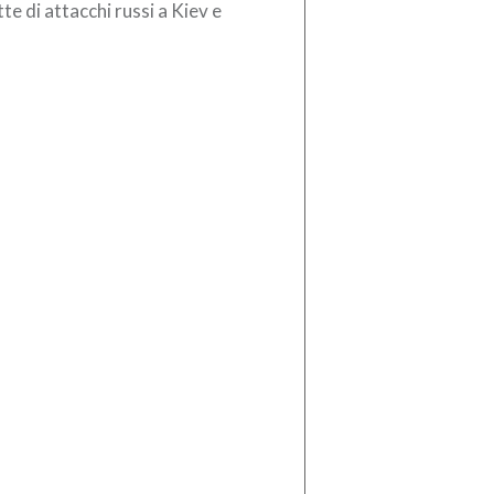
te di attacchi russi a Kiev e
torni. Il bilancio è di tre persone
te, tra […]