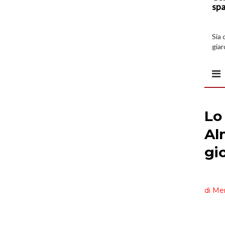
spa
Sia 
giar
all’