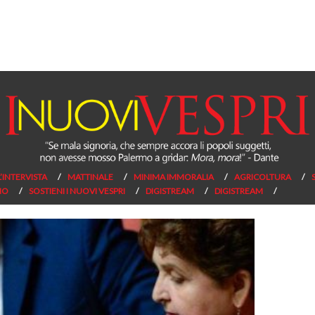
L’INTERVISTA
MATTINALE
MINIMA IMMORALIA
AGRICOLTURA
NO
SOSTIENI I NUOVI VESPRI
DIGISTREAM
DIGISTREAM