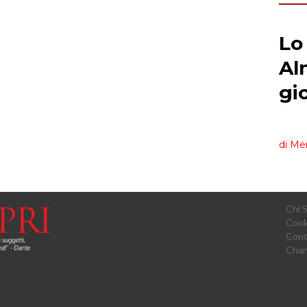
Chi 
Cook
Cont
Chan