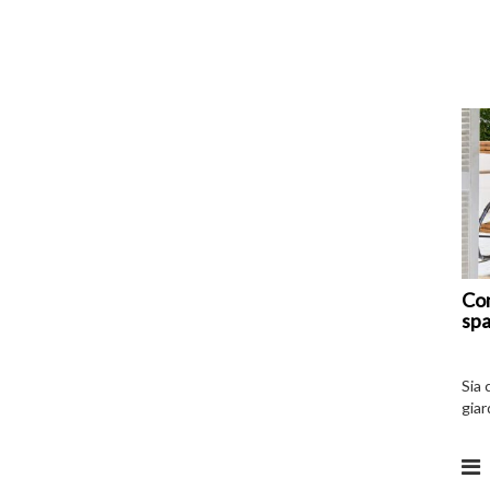
Com
spa
Sia 
giar
all’