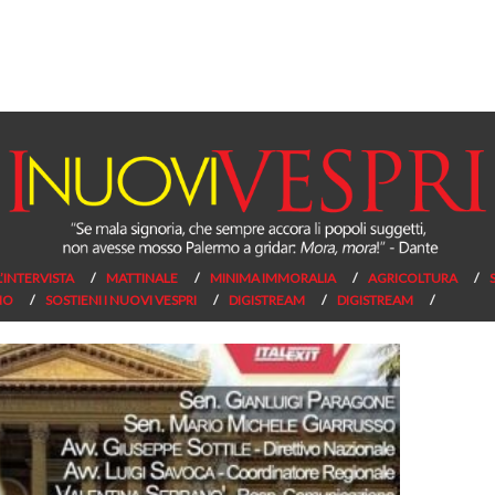
L’INTERVISTA
MATTINALE
MINIMA IMMORALIA
AGRICOLTURA
NO
SOSTIENI I NUOVI VESPRI
DIGISTREAM
DIGISTREAM