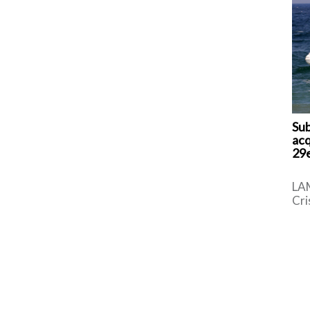
Sub
acq
29e
LA
Cri
gio
vit
pom