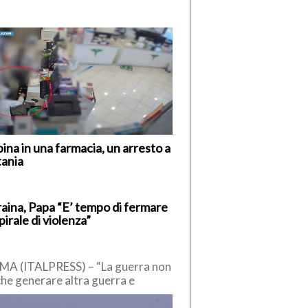
ina in una farmacia, un arresto a
tania
aina, Papa “E’ tempo di fermare
spirale di violenza”
A (ITALPRESS) – “La guerra non
che generare altra guerra e
voca enormi sofferenze. E’ tempo
fermare la […]