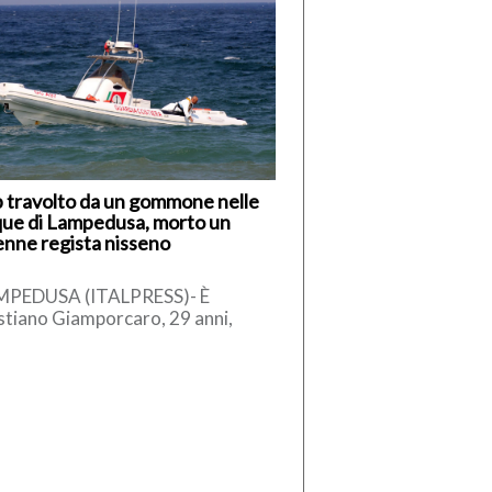
 travolto da un gommone nelle
ue di Lampedusa, morto un
nne regista nisseno
MPEDUSA (ITALPRESS)- È
stiano Giamporcaro, 29 anni,
vane regista di Caltanissetta, la
tima della tragedia avvenuta nel
eriggio di ieri, […]