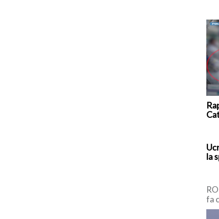
Rap
Ca
Ucr
la 
ROM
fa 
pro
di 