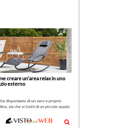
di
I
Nuovi
Vespri
e creare un’area relax in uno
zio esterno
che disponiamo di un vero e proprio
dino, sia che si tratti di un piccolo spazio
aperto, l’idea è […]