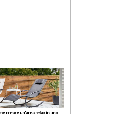
di
I
Nuovi
Vespri
e creare un’area relax in uno