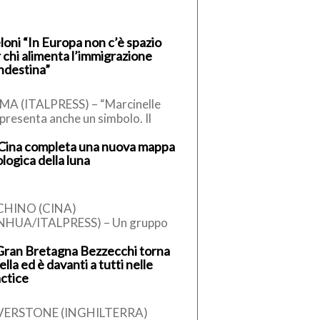
oni “In Europa non c’è spazio
 chi alimenta l’immigrazione
ndestina”
A (ITALPRESS) – “Marcinelle
presenta anche un simbolo. Il
bolo dello straordinario
Cina completa una nuova mappa
tributo che decine di milioni di
logica della luna
liani hanno […]
CHINO (CINA)
INHUA/ITALPRESS) – Un gruppo
ricerca in Cina ha completato una
Gran Bretagna Bezzecchi torna
ta geologica aggiornata
sella ed è davanti a tutti nelle
l’intera Luna in scala […]
ctice
LVERSTONE (INGHILTERRA)