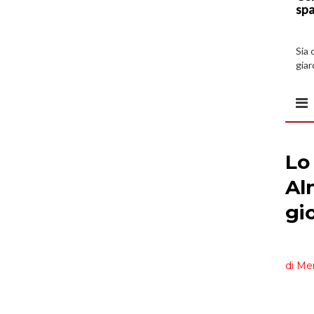
spa
Sia 
giar
all’