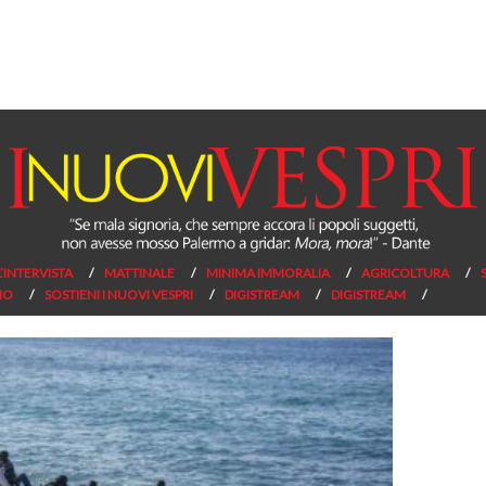
L’INTERVISTA
MATTINALE
MINIMA IMMORALIA
AGRICOLTURA
NO
SOSTIENI I NUOVI VESPRI
DIGISTREAM
DIGISTREAM