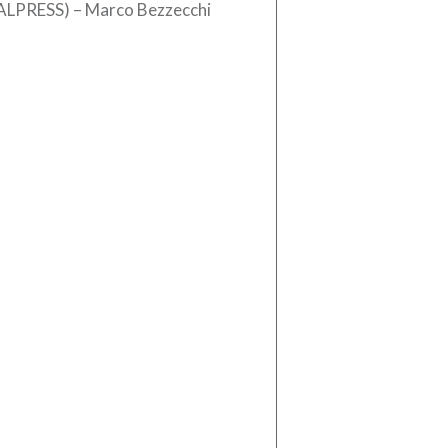
ALPRESS) – Marco Bezzecchi
rilia) è tornato in sella ed è
nato a volare. Il pilota di Rimini […]