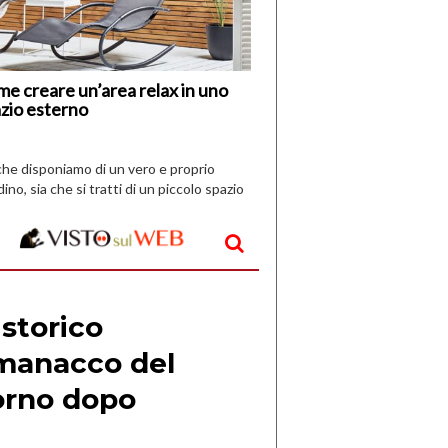
Vespri
e creare un’area relax in uno
zio esterno
che disponiamo di un vero e proprio
dino, sia che si tratti di un piccolo spazio
aperto, l’idea è […]