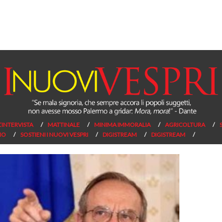
L’INTERVISTA
MATTINALE
MINIMA IMMORALIA
AGRICOLTURA
NO
SOSTIENI I NUOVI VESPRI
DIGISTREAM
DIGISTREAM