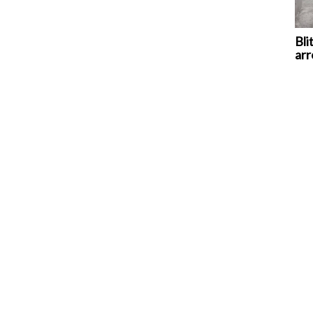
Bli
arr