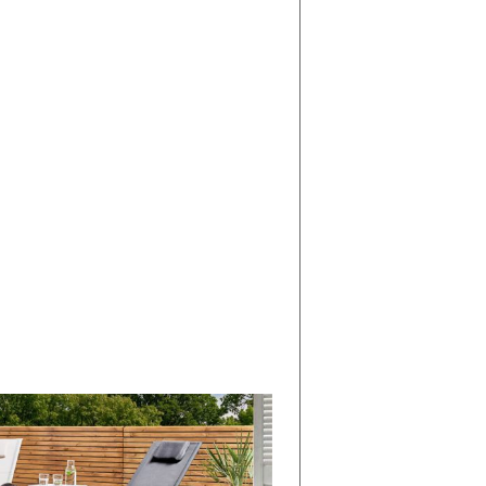
di
I
Nuovi