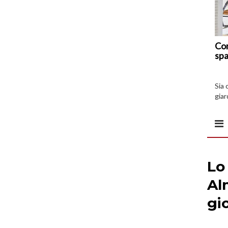
Com
spa
Sia 
giar
all’