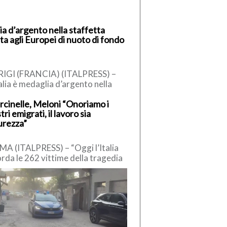
lia d’argento nella staffetta
ta agli Europei di nuoto di fondo
IGI (FRANCIA) (ITALPRESS) –
talia è medaglia d’argento nella
ffetta mista degli Europei di
cinelle, Meloni “Onoriamo i
to in acque libere, andata in […]
tri emigrati, il lavoro sia
urezza”
A (ITALPRESS) – “Oggi l’Italia
orda le 262 vittime della tragedia
Marcinelle. 136 gli italiani,
grati in Belgio in […]