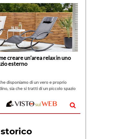
di
I
Nuovi
Vespri
e creare un’area relax in uno
zio esterno
che disponiamo di un vero e proprio
dino, sia che si tratti di un piccolo spazio
aperto, l’idea è […]