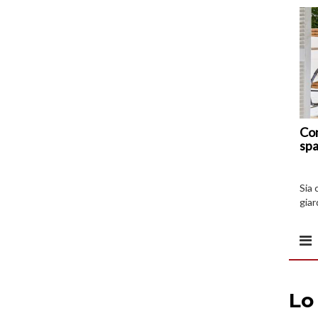
Com
spa
Sia 
giar
all’