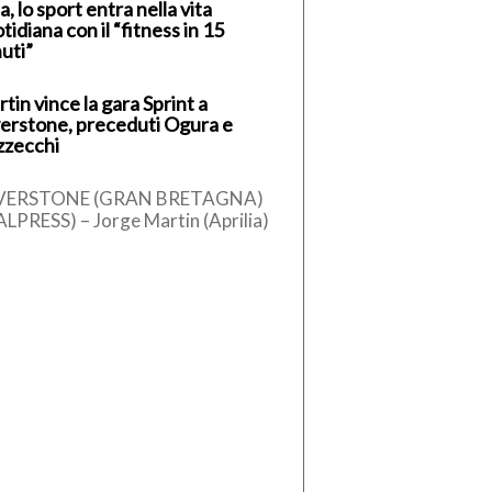
a, lo sport entra nella vita
tidiana con il “fitness in 15
uti”
tin vince la gara Sprint a
verstone, preceduti Ogura e
zzecchi
LVERSTONE (GRAN BRETAGNA)
ALPRESS) – Jorge Martin (Aprilia)
ce la Sprint Race del Gran Premio
Gran Bretagna, dodicesimo
untamento […]