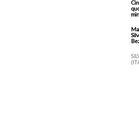
Cin
quo
min
Mar
Sil
Be
SI
(IT
vin
di 
app