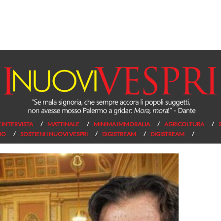
L’INTERVISTA
MATTINALE
MINIMA IMMORALIA
AGRICOLTURA
NO
SOSTIENI I NUOVI VESPRI
DIGISTREAM
DIGISTREAM