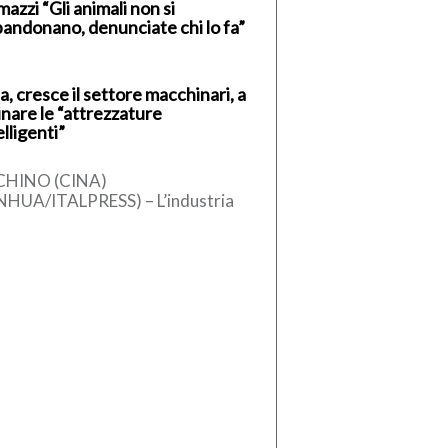
azzi “Gli animali non si
andonano, denunciate chi lo fa”
a, cresce il settore macchinari, a
inare le “attrezzature
elligenti”
CHINO (CINA)
NHUA/ITALPRESS) – L’industria
ese dei macchinari ha registrato
 crescita stabile nel primo
estre del 2026, sostenuta
l’aumento […]