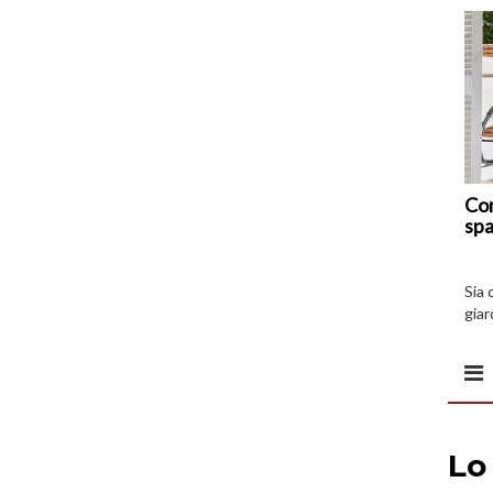
Com
spa
Sia 
giar
all’