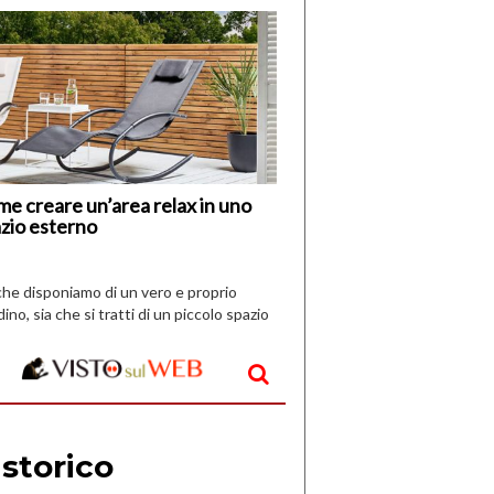
di
I
Nuovi
Vespri
e creare un’area relax in uno
zio esterno
che disponiamo di un vero e proprio
dino, sia che si tratti di un piccolo spazio
aperto, l’idea è […]