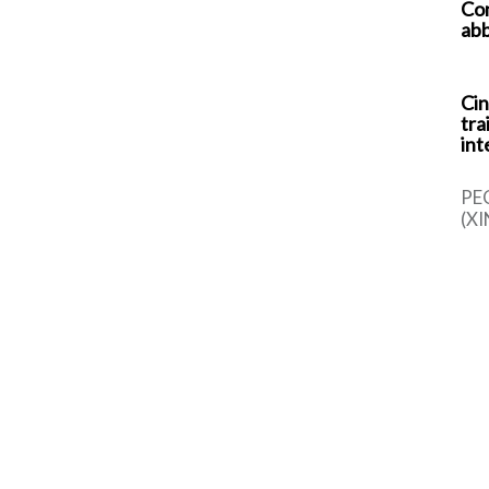
Com
abb
Cin
tra
int
PE
(XI
cin
una
sem
dal