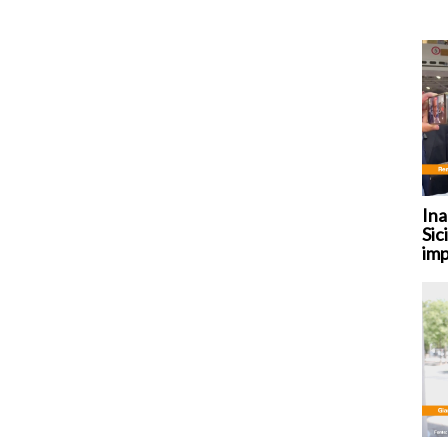
Ina
Sic
imp