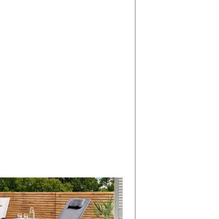
di
I
Nuovi