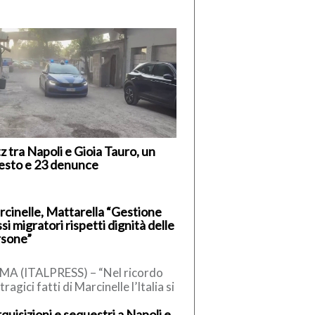
tz tra Napoli e Gioia Tauro, un
esto e 23 denunce
cinelle, Mattarella “Gestione
ssi migratori rispetti dignità delle
rsone”
A (ITALPRESS) – “Nel ricordo
tragici fatti di Marcinelle l’Italia si
sce nel fare memoria dei
quisizioni e sequestri a Napoli e
oratori nostri concittadini […]