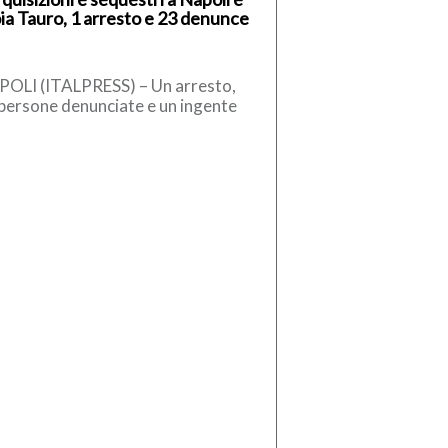
ia Tauro, 1 arresto e 23 denunce
OLI (ITALPRESS) – Un arresto,
persone denunciate e un ingente
ntitativo di materiale
uestrato, tra armi e rame. E’ […]