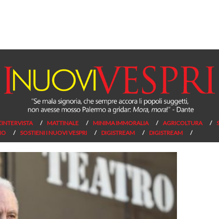
L’INTERVISTA
MATTINALE
MINIMA IMMORALIA
AGRICOLTURA
NO
SOSTIENI I NUOVI VESPRI
DIGISTREAM
DIGISTREAM