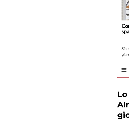
Com
spa
Sia 
giar
all’