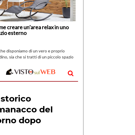
Vespri
e creare un’area relax in uno
zio esterno
che disponiamo di un vero e proprio
dino, sia che si tratti di un piccolo spazio
aperto, l’idea è […]