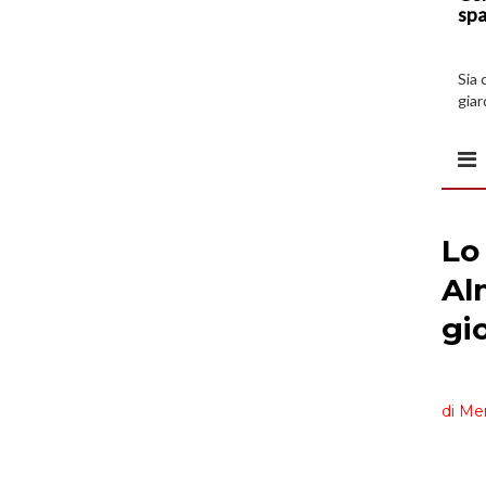
spa
Sia 
giar
all’