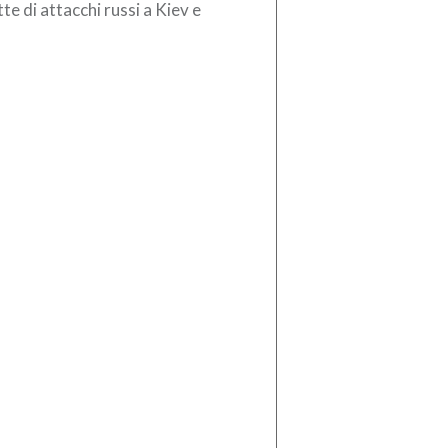
te di attacchi russi a Kiev e
torni. Il bilancio è di tre persone
te, tra […]