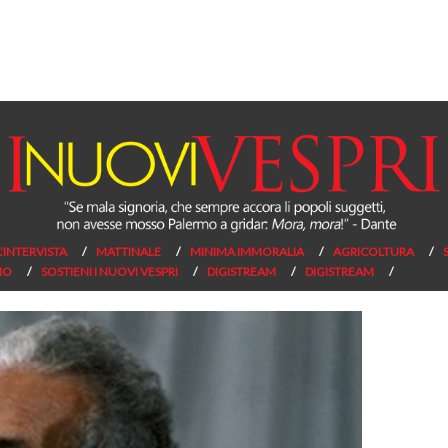
L’INTERVISTA
MATTINALE
MINIMA IMMORALIA
AGRICOLTURA
NO
SOSTIENI I NUOVI VESPRI
DIGISTREAM
DIGISTREAM