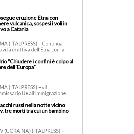
segue eruzione Etna con
ere vulcanica, sospesi i voli in
ivo a Catania
MA (ITALPRESS) – Continua
ttività eruttiva dell’Etna con la
testuale emissione di cenere
rio “Chiudere i confini è colpo al
canica in atmosfera. L’Istituto
re dell’Europa”
ionale di Geofisica […]
A (ITALPRESS) – «Il
missario Ue all’immigrazione
nner, un conservatore, ha detto
acchi russi nella notte vicino
 la sospensione dell’accordo di
v, tre morti tra cui un bambino
engen, può essere […]
EV (UCRAINA) (ITALPRESS) –