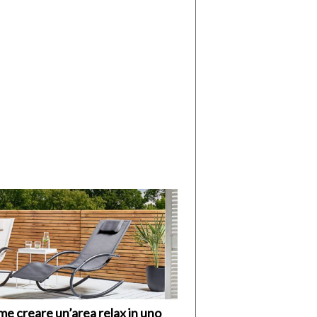
di
I
Nuovi
Vespri
e creare un’area relax in uno