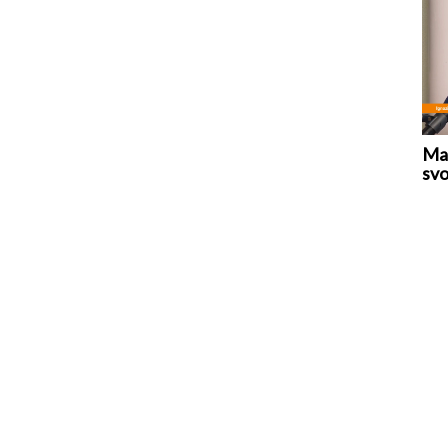
Mar
svo