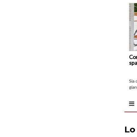
Com
spa
Sia 
giar
all’