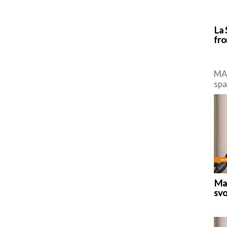
La 
fro
MAD
spa
di 
con
Mar
svo