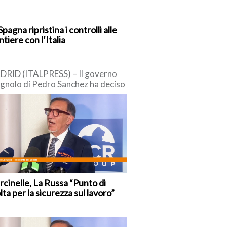
Spagna ripristina i controlli alle
ntiere con l’Italia
RID (ITALPRESS) – Il governo
gnolo di Pedro Sanchez ha deciso
reintrodurre “temporaneamente” i
trolli alle frontiere interne, nei […]
cinelle, La Russa “Punto di
lta per la sicurezza sul lavoro”