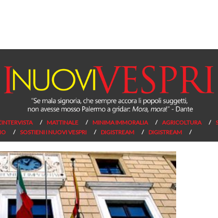
L’INTERVISTA
MATTINALE
MINIMA IMMORALIA
AGRICOLTURA
NO
SOSTIENI I NUOVI VESPRI
DIGISTREAM
DIGISTREAM