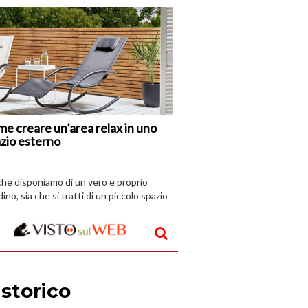
di
I
Nuovi
Vespri
e creare un’area relax in uno
zio esterno
che disponiamo di un vero e proprio
dino, sia che si tratti di un piccolo spazio
aperto, l’idea è […]