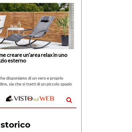
di
I
Nuovi
Vespri
e creare un’area relax in uno
zio esterno
che disponiamo di un vero e proprio
dino, sia che si tratti di un piccolo spazio
aperto, l’idea è […]