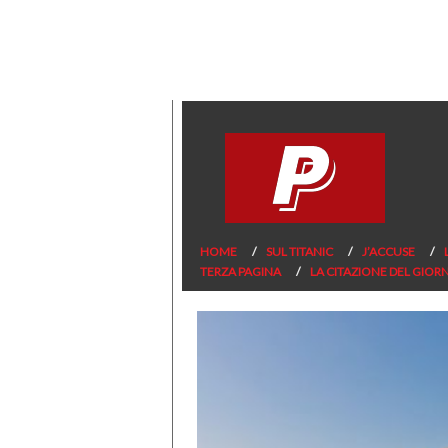
HOME
SUL TITANIC
J’ACCUSE
TERZA PAGINA
LA CITAZIONE DEL GIOR