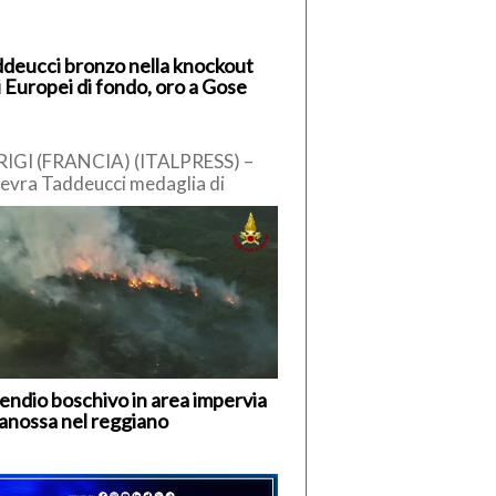
deucci bronzo nella knockout
i Europei di fondo, oro a Gose
IGI (FRANCIA) (ITALPRESS) –
evra Taddeucci medaglia di
nzo nella knockout 3 km agli
opei in acque libere di Parigi. […]
endio boschivo in area impervia
anossa nel reggiano