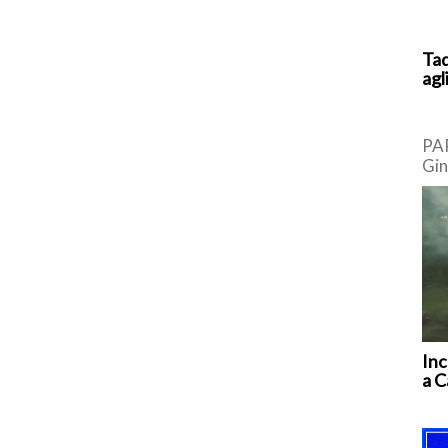
Tad
agl
PAR
Gin
bro
Eur
Inc
a C