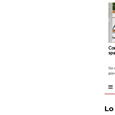
Com
spa
Sia 
giar
all’