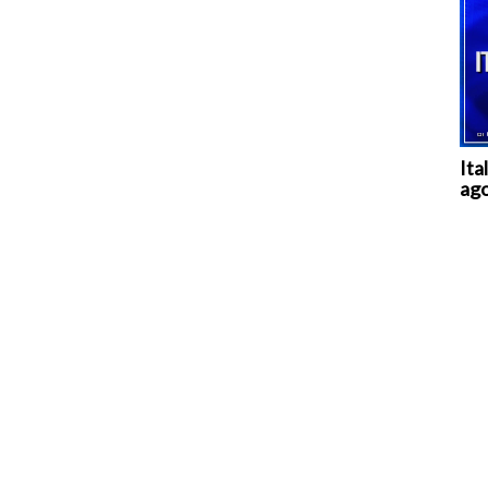
Ita
ag