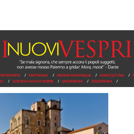
L’INTERVISTA
MATTINALE
MINIMA IMMORALIA
AGRICOLTURA
NO
SOSTIENI I NUOVI VESPRI
DIGISTREAM
DIGISTREAM