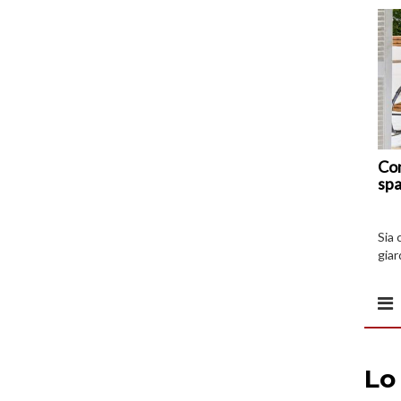
Com
spa
Sia 
giar
all’