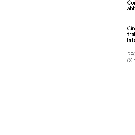
Com
abb
Cin
tra
int
PE
(XI
cin
una
sem
dal