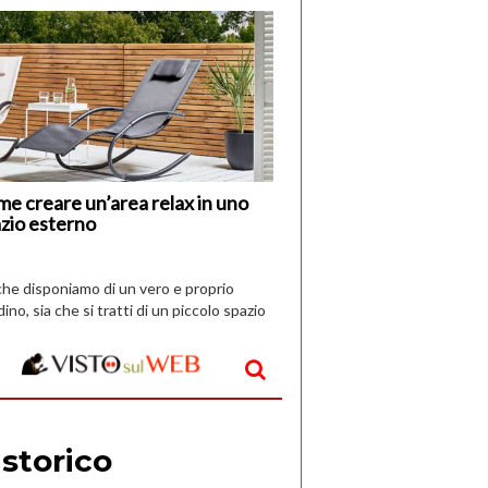
di
I
Nuovi
Vespri
e creare un’area relax in uno
zio esterno
che disponiamo di un vero e proprio
dino, sia che si tratti di un piccolo spazio
aperto, l’idea è […]