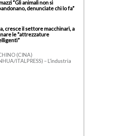
azzi “Gli animali non si
andonano, denunciate chi lo fa”
a, cresce il settore macchinari, a
inare le “attrezzature
elligenti”
CHINO (CINA)
NHUA/ITALPRESS) – L’industria
ese dei macchinari ha registrato
 crescita stabile nel primo
estre del 2026, sostenuta
l’aumento […]