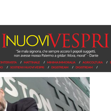
L’INTERVISTA
MATTINALE
MINIMA IMMORALIA
AGRICOLTURA
NO
SOSTIENI I NUOVI VESPRI
DIGISTREAM
DIGISTREAM