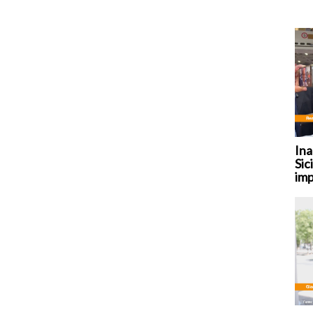
Ina
Sic
imp